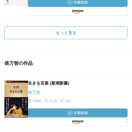
もっと見る
俵万智の作品
生きる言葉 (新潮新書)
俵万智
6660
4.23
511