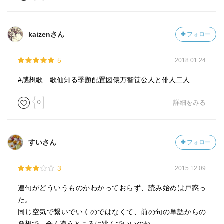
界なのだと思う。一方で、『連句日和』座談会では「僕ど
うしても個人的にこの言葉からこれを連想しちゃったんで
すよね～」「しちゃったなら仕方ないね～（笑）」という
kaizenさん
フォロー
和やかな一場面もあり、座の空気によってスタイルは無限
大のようだ。
5
2018.01.24
#感想歌 歌仙知る季題配置図俵万智笹公人と俳人二人
0
詳細をみる
すいさん
フォロー
3
2015.12.09
連句がどういうものかわかっておらず、読み始めは戸惑っ
た。
同じ空気で繋いでいくのではなくて、前の句の単語からの