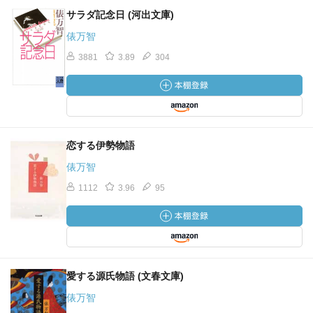
サラダ記念日 (河出文庫)
俵万智
3881
3.89
304
恋する伊勢物語
俵万智
1112
3.96
95
愛する源氏物語 (文春文庫)
俵万智