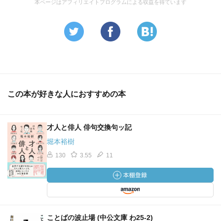
本ページはアフィリエイトプログラムによる収益を得ています
この本が好きな人におすすめの本
才人と俳人 俳句交換句ッ記
堀本裕樹
130
3.55
11
ことばの波止場 (中公文庫 わ25-2)