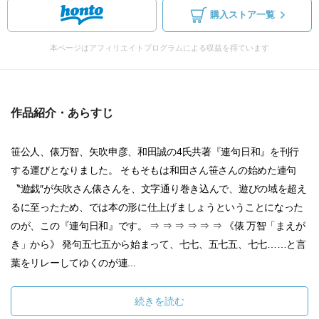
購入ストア一覧
本ページはアフィリエイトプログラムによる収益を得ています
作品紹介・あらすじ
笹公人、俵万智、矢吹申彦、和田誠の4氏共著『連句日和』を刊行
する運びとなりました。 そもそもは和田さん笹さんの始めた連句
〝遊戯″が矢吹さん俵さんを、文字通り巻き込んで、遊びの域を超え
るに至ったため、では本の形に仕上げましょうということになった
のが、この『連句日和』です。 ⇒ ⇒ ⇒ ⇒ ⇒ ⇒ 《俵 万智「まえが
き」から》 発句五七五から始まって、七七、五七五、七七……と言
葉をリレーしてゆくのが連...
続きを読む