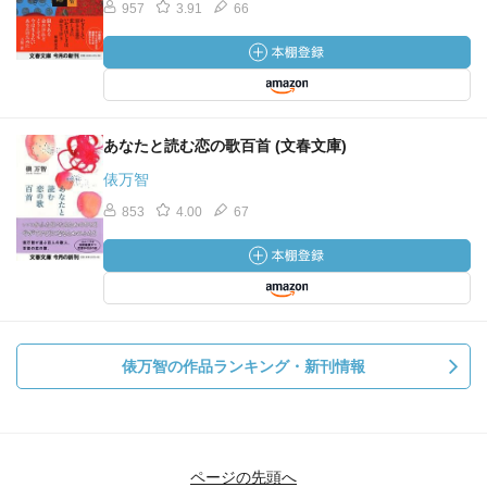
957
3.91
66
あなたと読む恋の歌百首 (文春文庫)
俵万智
853
4.00
67
俵万智の作品ランキング・新刊情報
ページの先頭へ