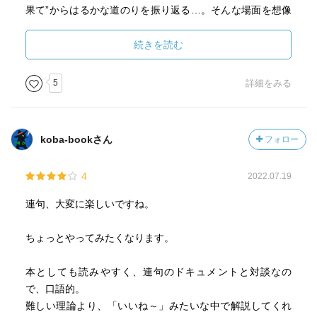
果て”からはるかな道のりを振り返る…。そんな場面を想像
すると、これってずいぶん充実感や高揚感にあふれた言葉
だったんだなあとしみじみする。
続きを読む
思えば人生というものも、若い頃には絶対アリエナイと思
っていたことを年取ったらしていたり、こんなに好きな人
5
詳細をみる
にもう出会えるわけがないと泣いていたらあっさり次の恋
が始まったり、流転変転だらけじゃないですか。まあそん
なふうに私が暢気にしていられるのは、目標を見据えて計
koba-bookさん
フォロー
画的に動くタイプの人が世の中を動かしてくれているから
かもしれないし、始めから終わりまで綿密に構成された隙
4
2022.07.19
のない芸術作品も見事ですばらしいけど、「気付けば遠く
に来たもんだ～あっはっは（でも一歩一歩は確実に繋がっ
連句、大変に楽しいですね。
てた）」っていう軽やかさが、とにかく好みです。
■『連句日和』感想
ちょっとやってみたくなります。
・俵万智の魅力を改めて認識。これまで、歌人なんて俵万
智しか知らないからという理由で彼女の本は何冊か読んだ
本としても読みやすく、連句のドキュメントと対談なの
ことがあったが、完全な短歌じゃないとはいえこうして他
で、口語的。
の人の句に紛れた俵万智の句を見ると、口語表現の爽やか
難しい理論より、「いいね～」みたいな中で解説してくれ
さが鮮烈だった。あまりに身近な言葉だからすごく簡単そ