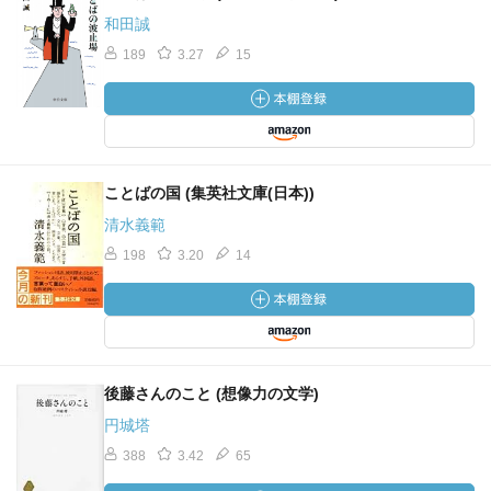
和田誠
189
3.27
15
ことばの国 (集英社文庫(日本))
清水義範
198
3.20
14
後藤さんのこと (想像力の文学)
円城塔
388
3.42
65