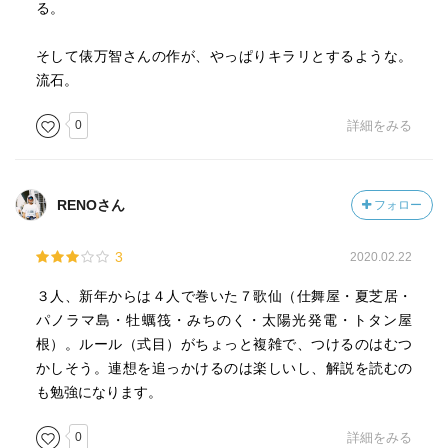
る。
うに見える、その凄みよ。
・教養が問われる。連句だけ読んでいても前後の句のつな
そして俵万智さんの作が、やっぱりキラリとするような。
がりがわからないことがある。座談会パートで「これは古
流石。
典落語になんとかという演目があってそれはこういう親子
が出てくる話なので」と解説してくれているとよくわかる
0
詳細をみる
が、「だれそれの有名な短歌のオマージュですね」とか
「だれそれ（映画監督）つながりですね」とかで済まされ
て付いていけないと、ただならぬ置いてけぼり感を覚え
RENOさん
フォロー
る。憧れるか、インテリの排他的な遊びね…と思うか、評
価が割れそう。たぶんこの本の先輩格として紹介されてい
3
2020.02.22
る丸谷才一他の歌仙の本（『とくとく歌仙』『すばる歌
仙』『歌仙の愉しみ』）はもっともっとハイレベルだと思
３人、新年からは４人で巻いた７歌仙（仕舞屋・夏芝居・
われる。
パノラマ島・牡蠣筏・みちのく・太陽光発電・トタン屋
・しかし、連句は座の文芸、集った連衆がその場を楽しむ
根）。ルール（式目）がちょっと複雑で、つけるのはむつ
のが本義と考えれば、彼らの間での目配せが成立すればそ
かしそう。連想を追っかけるのは楽しいし、解説を読むの
れで良いのだろう。また、時事ネタを敢えて入れて当世風
も勉強になります。
にするというのも、「今この時」を共有している者同士の
楽しみ方だ。多分、本来が内輪ネタ万歳ライブ感満載な世
0
詳細をみる