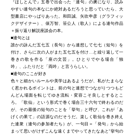
『ほしとんで』五巻で出会った「連句」の虜になり、読み
やすい連句の本なにか絶対あるだろうと思っていたら、大
型書店にやっぱりあった。和田誠、矢吹申彦（グラフィッ
クデザイナー）、俵万智、笹公人（歌人）による連句作品
＋振り返り解説座談会の本。
■連句とは
誰かの詠んだ五七五（長句）から連想して七七（短句）を
付け、さらに次の人がまた五七五を付け…と繰り返して一
巻きの歌を作る「座の文芸」。ひとりでやる場合「独
吟」、ふたりだと「両吟」と言うらしい。
■連句のここが好き
色々と細かいルールや美学はあるようだが、私がたまらな
く惹かれるポイントは、前の句と連想でつながりつつもど
んどん場面を転じてゆき流転・変容こそ良しとするとこ
ろ。「歌仙」という形式で巻く場合三十六句で終わるのだ
が、その最後の短句のことを「挙句」と呼び、これが「あ
げくの果て」の語源なのだそうだ。楽しく歌仙を巻き終え
た連衆（連句の参加者たち）が、一句目＝「発句」から始
まって思いがけずこんな遠くまでやってきたなあと“挙句の