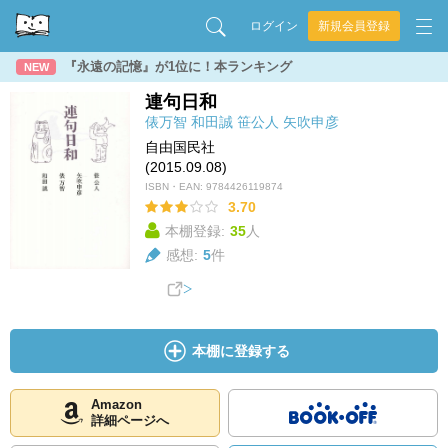
ログイン
新規会員登録
『永遠の記憶』が1位に！本ランキング
NEW
連句日和
俵万智
和田誠
笹公人
矢吹申彦
自由国民社
(2015.09.08)
ISBN・EAN:
9784426119874
3.70
本棚登録:
35
人
感想:
5
件
本棚に登録する
Amazon
詳細ページへ