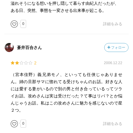
溢れそうになる想いを押し隠して暮らす由紀人だったが、
ある日、突然、事態を一変させる出来事が起こる。
0
詳細をみる
蒼井百合さん
フォロー
2
2006.12.22
（宮本佳野）義兄弟モノ、といっても任侠じゃありませ
ん。姉の旦那サマに惚れてる受けちゃんのお話。好きな人
には愛する妻がいるので別の男と付き合っているってツラ
イお話。攻めさんは実は受けだった？て事はリバ？とか悩
んじゃうお話。私はこの攻めさんに魅力を感じないので星
２つ。
0
詳細をみる