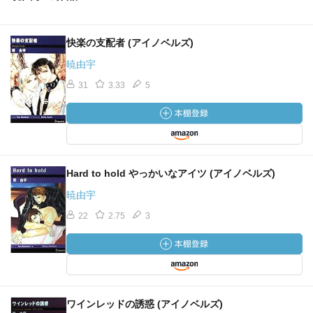
快楽の支配者 (アイノベルズ)
暁由宇
31
3.33
5
Hard to hold やっかいなアイツ (アイノベルズ)
暁由宇
22
2.75
3
ワインレッドの誘惑 (アイノベルズ)