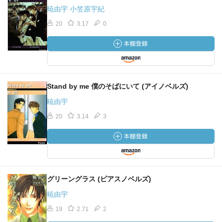
暁由宇 小笠原宇紀
20
3.17
0
Stand by me 僕のそばにいて (アイノベルズ)
暁由宇
20
3.14
3
グリーングラス (ピアスノベルズ)
暁由宇
19
2.71
2