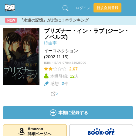
ログイン
新規会員登録
『永遠の記憶』が1位に！本ランキング
NEW
プリズナー・イン・ラブ (ジーン・
ノベルズ)
暁由宇
イーコネクション
(2002.11.15)
ISBN・EAN:
9784434025990
2.67
本棚登録:
12
人
感想:
2
件
本棚に登録する
Amazon
詳細ページへ