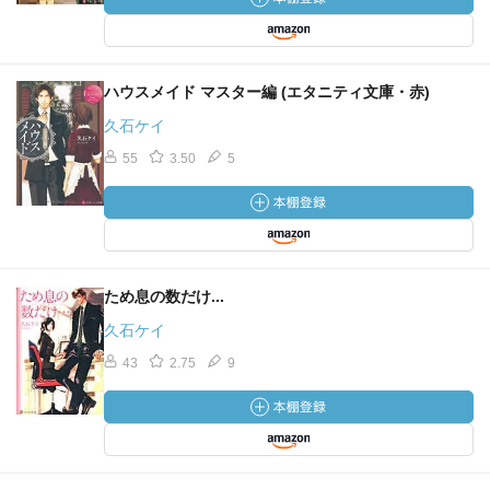
ハウスメイド マスター編 (エタニティ文庫・赤)
久石ケイ
55
3.50
5
ため息の数だけ...
久石ケイ
43
2.75
9