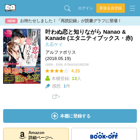
ログイン
新規会員登録
お待たせしました！「再読記録」が読書グラフに登場！
NEW
叶わぬ恋と知りながら Nanao &
Kanade (エタニティブックス・赤)
久石ケイ
アルファポリス
(2018.05.19)
ISBN・EAN:
9784434246258
4.25
本棚登録:
13
人
感想:
1
件
本棚に登録する
Amazon
詳細ページへ