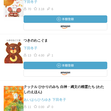
下田冬子
70
3.18
6
つきのわこぐま
下田冬子
13
4.00
1
クックル ひかりのみち 白神・縄文の精霊たち (わた
しのえほん)
あいはらひろゆき 下田冬子
11
0.00
0