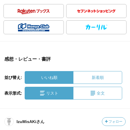
感想・レビュー・書評
並び替え:
いいね順
新着順
表示形式:
リスト
全文
IzuMisAKiさん
フォロー