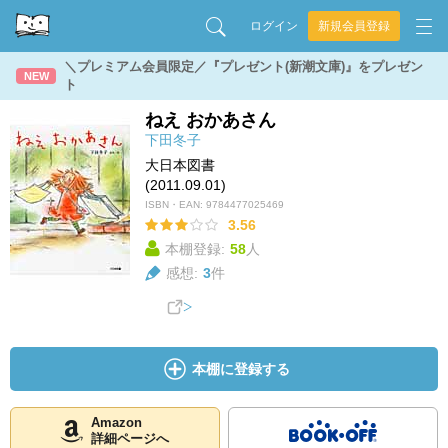
ログイン
新規会員登録
＼プレミアム会員限定／『プレゼント(新潮文庫)』をプレゼン
NEW
ト
ねえ おかあさん
下田冬子
大日本図書
(2011.09.01)
ISBN・EAN:
9784477025469
3.56
本棚登録:
58
人
感想:
3
件
本棚に登録する
Amazon
詳細ページへ