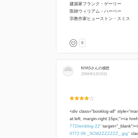
建築家フランク・ゲーリー
医師ウィリアム・ハーベー
宗教作家ヒューストン・スミス
博物学者ダイアン・アッカーマン
建築家フランク・ロイド・ライト
作曲家スティーブン・ソンドハイ
0
詩人ロバー・フロスト
数学者ジョン・フォン・ノイマン
デザイナー チャールズ・イーム
NYAS
さん
の感想
データベース開発者エリック・ル
2006年3月20日
科学者ルイス・トーマス
芸術家ジャスパー・ジョーンズ
巨匠アルトゥール・シュナベール
187ページ
化学者オーガスト・ケクレ
<div class="booklog-all" style="ma
at:left; margin-right:15px;"><a href
772/ieiriblog-22"
target="_blank"><
0772.09._SCMZZZZZZZ_.jpg"
clas