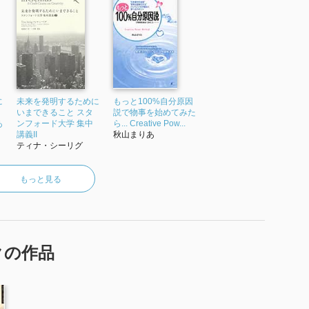
に
未来を発明するために
もっと100%自分原因
いまできること スタ
説で物事を始めてみた
あ
ンフォード大学 集中
ら... Creative Pow...
講義II
秋山まりあ
ティナ・シーリグ
もっと見る
クの作品