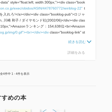
ata" style="float:left; width:300px;"><div class="book
on.co.jp/exec/obidos/ASIN/4478760772/ieiriblog-22"
t
ろ!</a></div><div class="booklog-pub">ロジャ
 川崎 和子 / ダイヤモンド社(2002/06)</div><div clas
in-top:10px;">Amazonランキング：154,638位<br>Amazon
log.jp/img/0.gif"><br></div><div
class="booklog-link" st
http://www.amazon.co.jp/exec/obidos/ASIN/447876077
Amazonで詳細を見る</a><br><a href="
http://booklog.jp/N
blank">Booklogでレビューを見る</a> by <a href="
http://
詳細をみる
g</a><br></div></div><br style="clear:left"></div>
全4件中 1 - 4件を表示
すすめの本