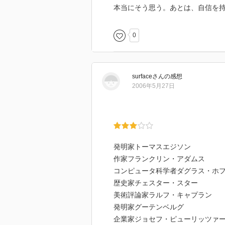
本当にそう思う。あとは、自信を
0
surface
さん
の感想
2006年5月27日
発明家トーマスエジソン
作家フランクリン・アダムス
コンピュータ科学者ダグラス・ホ
歴史家チェスター・スター
美術評論家ラルフ・キャプラン
発明家グーテンベルグ
企業家ジョセフ・ピューリッツァ