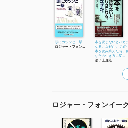
頭にガツンと一撃
本を読まないとバカ
ロジャー・フォン...
なる。なぜか。 この
本を読み終えた時、
なたの生き方に変...
池ノ上直隆
ロジャー・フォンイー