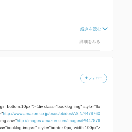
ム
詳細をみる
ズ
ーマー
フォロー
rgin-bottom:10px;"><div class="booklog-img" style="flo
="
http://www.amazon.co.jp/exec/obidos/ASIN/4478760
img src="
http://images.amazon.com/images/P/447876
s="booklog-imgsrc" style="border:0px; width:100px">