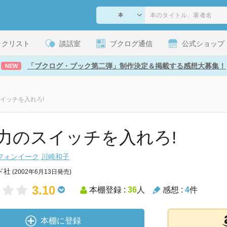
ックリスト
談話室
ブクログ通信
公式ショップ
「ブクログ・ブック第二弾」制作決定＆掲載する感想大募集！
NEW
イッチを入れろ!
力のスイッチを入れろ!
フォンイーク
川崎和子
ド社
(2002年6月13日発売)
3.10
本棚登録 :
36
人
感想 :
4
件
本棚に登録