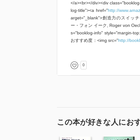
</a><br></div><div class="booklog-d
log-title"><a href="
http://www.amaz
arget="_blank">創造力のスイッチを入れ
ー・フォン イーク, Roger von Oech,
s="booklog-info" style="marg
おすすめ度：<img src="
http://book
yle="margin-top:10px;"><a href="
2/ieiriblog-22"
target="_blank">
YAS/asin/4478760772"
target="_
0
booklog.jp
" target="_blank">Booklo
この本が好きな人にお