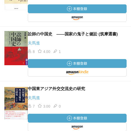
訟師の中国史 ――国家の鬼子と健訟 (筑摩選書)
夫馬進
8
4.00
1
中国東アジア外交交流史の研究
夫馬進
7
3.00
0