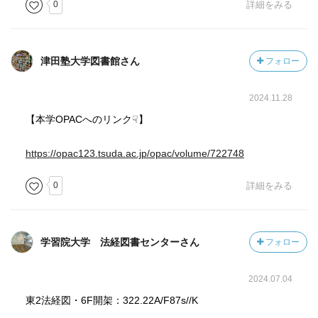
0
詳細をみる
津田塾大学図書館さん
フォロー
2024.11.28
【本学OPACへのリンク☟】
https://opac123.tsuda.ac.jp/opac/volume/722748
0
詳細をみる
学習院大学 法経図書センターさん
フォロー
2024.07.04
東2法経図・6F開架：322.22A/F87s//K