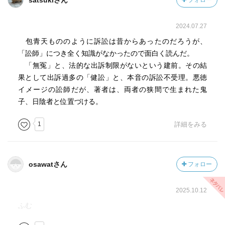
satsukiさん
フォロー
2024.07.27
包青天もののように訴訟は昔からあったのだろうが、
「訟師」につき全く知識がなかったので面白く読んだ。
「無冤」と、法的な出訴制限がないという建前。その結
果として出訴過多の「健訟」と、本音の訴訟不受理。悪徳
イメージの訟師だが、著者は、両者の狭間で生まれた鬼
子、日陰者と位置づける。
1
詳細をみる
osawatさん
フォロー
2025.10.12
ふむ