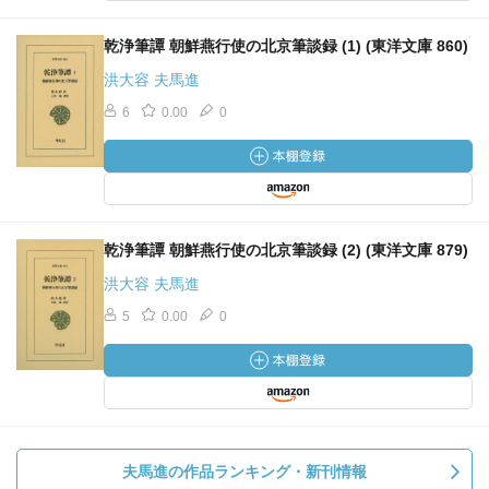
乾浄筆譚 朝鮮燕行使の北京筆談録 (1) (東洋文庫 860)
洪大容 夫馬進
6
0.00
0
乾浄筆譚 朝鮮燕行使の北京筆談録 (2) (東洋文庫 879)
洪大容 夫馬進
5
0.00
0
夫馬進の作品ランキング・新刊情報