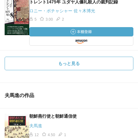
トレント1475年 ユダヤ人儀礼殺人の裁判記録
ロニー・ポチャシャー 佐々木博光
5
3.00
2
もっと見る
夫馬進の作品
朝鮮燕行使と朝鮮通信使
夫馬進
12
4.50
1