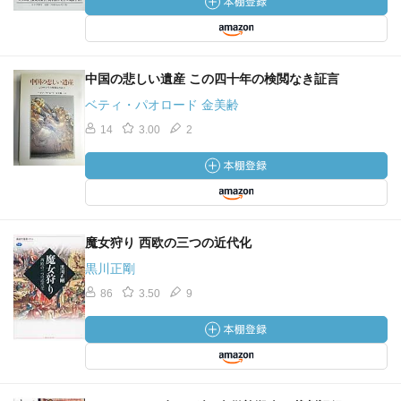
中国の悲しい遺産 この四十年の検閲なき証言
ベティ・パオロード 金美齢
14
3.00
2
魔女狩り 西欧の三つの近代化
黒川正剛
86
3.50
9