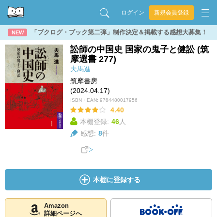
ログイン
新規会員登録
「ブクログ・ブック第二弾」制作決定＆掲載する感想大募集！
NEW
訟師の中国史 国家の鬼子と健訟 (筑
摩選書 277)
夫馬進
筑摩書房
(2024.04.17)
ISBN・EAN:
9784480017956
4.40
本棚登録:
46
人
感想:
8
件
本棚に登録する
Amazon
詳細ページへ