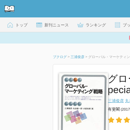
トップ
新刊ニュース
ランキング
ブ
ブクログ
>
三浦俊彦
>
グローバル・マーケティン
グロ
pecia
三浦俊彦
丸
有斐閣
(201