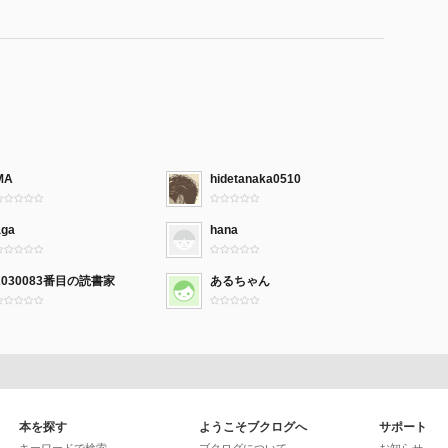
MA
hidetanaka0510
aga
hana
2030083番目の読書家
あるちゃん
本を探す
ようこそブクログへ
サポート