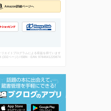
Amazon詳細ページへ
ィリエイトプログラムによる収益を得ています
・本 (332ページ) / ISBN・EAN: 9784641220874