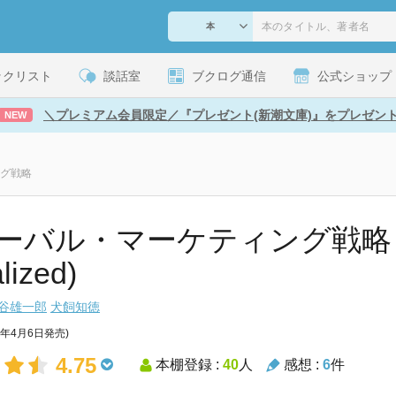
ックリスト
談話室
ブクログ通信
公式ショップ
＼プレミアム会員限定／『プレゼント(新潮文庫)』をプレゼン
NEW
グ戦略
ーバル・マーケティング戦略 
lized)
谷雄一郎
犬飼知徳
7年4月6日発売)
4.75
本棚登録 :
40
人
感想 :
6
件