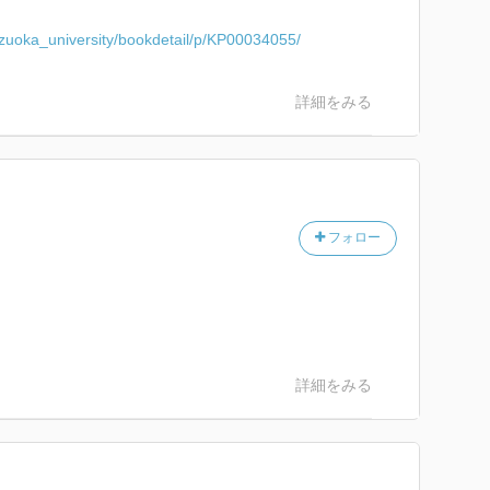
hizuoka_university/bookdetail/p/KP00034055/
詳細をみる
フォロー
詳細をみる