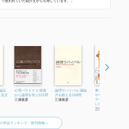
略』 で使われていた紹介文から引用しています。」
論証
心理パラドクス 錯覚
論理サバイバル 議論
東大の先生!超わかり
二見文
から論理を学ぶ101問
力を鍛える108問
やすくビジネスに効
三浦俊彦
三浦俊彦
アートを教えてくだ
い!
三浦俊彦
の作品ランキング・新刊情報へ