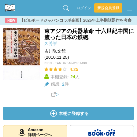
ログイン
新規会員登録
【ビルボードジャパンコラボ企画】2026年上半期話題作を考察
NEW
東アジアの兵器革命 十六世紀中国に
渡った日本の鉄砲
久芳崇
吉川弘文館
(2010.11.25)
ISBN・EAN:
9784642081498
4.25
本棚登録:
24
人
感想:
2
件
本棚に登録する
Amazon
詳細ページへ