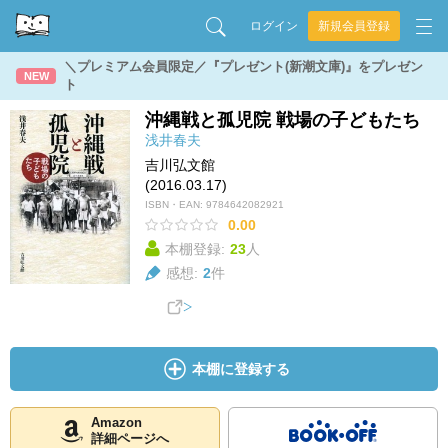
ログイン
新規会員登録
＼プレミアム会員限定／『プレゼント(新潮文庫)』をプレゼン
NEW
ト
沖縄戦と孤児院 戦場の子どもたち
浅井春夫
吉川弘文館
(2016.03.17)
ISBN・EAN:
9784642082921
0.00
本棚登録:
23
人
感想:
2
件
本棚に登録する
Amazon
詳細ページへ