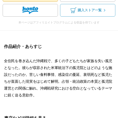
購入ストア一覧
本ページはアフィリエイトプログラムによる収益を得ています
作品紹介・あらすじ
全住民を巻き込んだ沖縄戦で、多くの子どもたちが家族を失い孤児
となった。彼らが収容された米軍統治下の孤児院とはどのような施
設だったのか。苦しい食料事情、感染症の蔓延、衰弱死など孤児た
ちが直面した現実をはじめて解明。占領・統治政策の本質と孤児院
運営との関係に触れ、沖縄戦研究における空白となっているテーマ
に鋭く迫る意欲作。