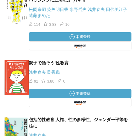
バッシングに立ちむかう74問
松岡宗嗣 染矢明日香 水野哲夫 浅井春夫 田代美江子
遠藤まめた
114
3.83
10
親子で話そう!性教育
浅井春夫 艮香織
92
3.80
6
包括的性教育 人権、性の多様性、ジェンダー平等を
柱に
浅井春夫