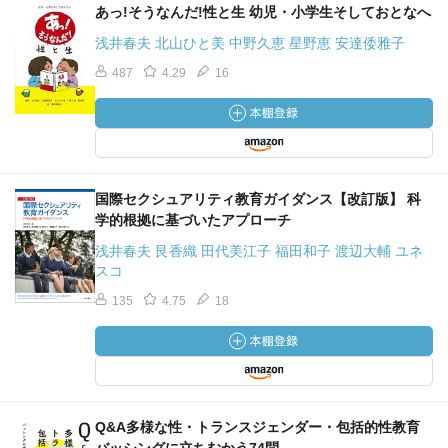
あっ!そうなんだ!性と生 幼児・小学生そしておとなへ
浅井春夫 北山ひと美 中野久恵 星野恵 安達倭雅子
487
4.29
16
国際セクシュアリティ教育ガイダンス【改訂版】 科
学的根拠に基づいたアプローチ
浅井春夫 艮香織 田代美江子 福田和子 渡辺大輔 ユネ
スコ
135
4.75
18
Q&A多様な性・トランスジェンダー・包括的性教育