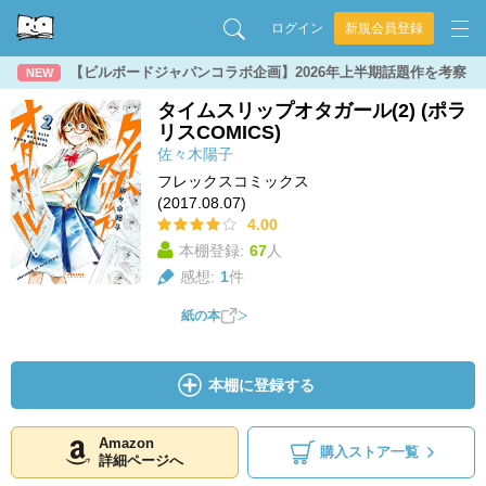
ログイン
新規会員登録
【ビルボードジャパンコラボ企画】2026年上半期話題作を考察
NEW
タイムスリップオタガール(2) (ポラ
リスCOMICS)
佐々木陽子
フレックスコミックス
(2017.08.07)
4.00
本棚登録:
67
人
感想:
1
件
紙の本
本棚に登録する
Amazon
購入ストア一覧
詳細ページへ