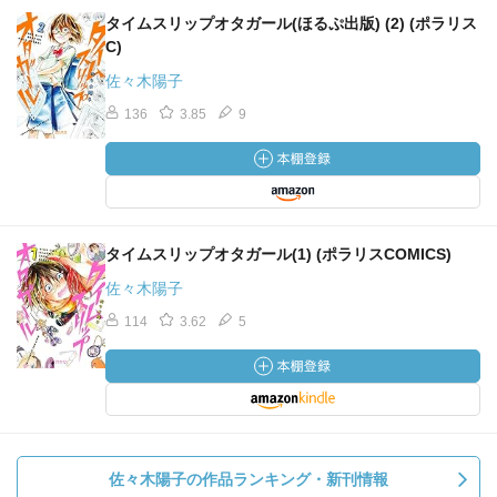
タイムスリップオタガール(ほるぷ出版) (2) (ポラリス
C)
佐々木陽子
136
3.85
9
タイムスリップオタガール(1) (ポラリスCOMICS)
佐々木陽子
114
3.62
5
佐々木陽子の作品ランキング・新刊情報