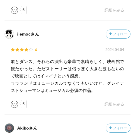
感じる私はおかしいのかしら？いや、もちろん曲が最高な
ので★は３つつきますけどね。
6
詳細をみる
曲が素晴らしいエンタメ映画☆彡だよね。
チャリティ役はブロークバックマウンテンのイニスの奥さ
ilemocさん
フォロー
ん役だったのね。そうなんだ、、、ふむふむ♪
4
2024.04.04
歌とダンス、それらの演出も豪華で素晴らしく、映画館で
観たかった。ただストーリーは俗っぽく大きな波もないの
で映画としてはイマイチという感想。
ララランドはミュージカルでなくてもいいけど、グレイテ
ストショーマンはミュージカル必須の作品。
5
詳細をみる
Akikoさん
フォロー