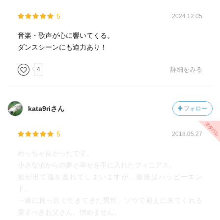
「Never Enough」は、ローレン・オルレッドさんが歌い手
5
2024.12.05
として吹き替えしている
素晴らしくて鳥肌ものだ
音楽・歌声が心に響いてくる。
少しエッジが入った声質と、声のコントロールは誰にも真
ダンスシーンにも迫力あり！
似できない
May jさんや平原綾香さんがyoutubeで歌っていたのを見た
4
詳細をみる
が、別物だった
あの歌い方は簡単ではないのだ
彼女は唯一無二
kata9riさん
フォロー
素晴らしかった
歌もおすすめです
5
2018.05.27
めっちゃ良かったです。
小さな頃からの夢と幸せを手に入れたフィニアス。
欲が出て道を逸れてしまいますが、最後はハッピーエン
ド。
一途に真っ直ぐ生きてきた男性、ゾウで迎えに来てくれる
愛すべきお父さん。憎めません。