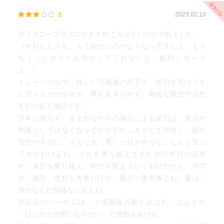
3
2023.02.10
ディズニープラスのおすすめに入っていたので観ました。
（それにしても、もう観たいのがなくなってきたよ…もう
ちょっとタイトル増やしてくれないと、解約しちゃう
よ…）
ミュージカルで、貧しい労働者の息子で、差別を受けてき
たアメリカの少年が、夢をあきらめず、奇抜な発想で人生
を切り拓く物語です。
日本に限らず、生まれながらの身分による差別は、差別が
制度としてはなくなってからもれっきとして存在し、親の
世代が子供に「そんな女（男）と付き合うな」などと言っ
てきたわけよね。それを乗り越えてきた次の世代の若者
が、差別を乗り越え、時代を変えていくわけだけど、学問
や、政治、思想も大事だけど、愛が一番大事よね。愛は、
身分なんか関係ないもんね。
主人公のバーナムは、上流階級の妻と結ばれ、なんとか
「ひとかどの男になりたい」と挑戦を続ける。