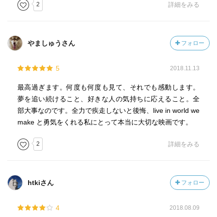
アップされず
2
詳細をみる
ショーや内容、個人の特徴を演出したりするシーンや練習
シーン一切無いまま、「あなた(バーナム)に拾われて居場所
が持てた、家族が出来た」？
やましゅうさん
フォロー
深い細かい部分は全く描かれてないせいか薄っぺらさしか
無かったし、全然彼女達の心情やその変化、人間らしさや
5
2018.11.13
感情に着いていけず、登場人物達と温度差が生まれた部分
だったおもう
最高過ぎます。何度も何度も見て、それでも感動します。
夢を追い続けること、好きな人の気持ちに応えること。全
そもそも何か反感ありましたよね？存在隠されて「君らは
部大事なのです。全力で疾走しないと後悔、live in world we
ショーがあるだろ」と言われた辺り
make と勇気をくれる私にとって本当に大切な映画です。
乗り越えたんすか、いつの間にか
2
詳細をみる
火事後のバーでのシーン、落胆したバーナムを皆が励まし
に行くところ
突然歌って踊り出し一変して前向き・仲間・家族感出して
htkiさん
フォロー
来ましたけどそこまでの信頼関係築いた流れが描かれて無
かったからその唐突さに「は、はあそーですか。。。」と
4
2018.08.09
置いてきぼり感満載でした