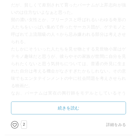
だが、貧しくて差別されて育ったバーナムが上昇志向が強
いのは仕方ないよなぁと思った。
髭の濃い女性とか、フリークスと呼ばれるいわゆる奇形の
人たちをいっぱい集めて作ったサーカス団が、ゲテモノと
呼ばれて上流階級の人々から忌み嫌われる部分は考えさせ
られる。
たしかにそういった人たちを見せ物とする見世物小屋はゲ
テモノ趣味だと思うが、彼らやその家族が世間に自分を見
られたくないと思う気持ちについては、普通の外見に生ま
れた自分は考える機会がなさすぎたかもしれない。その意
味でもエンタテインメントの中に社会問題を考えさせられ
る映画だ。
なお、バーナムは実在の興行師をモデルとしているそう
だ。こんな立派な人ではなさそうだが。
続きを読む
2
詳細をみる