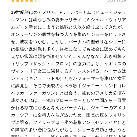
5
2022.12.29
19世紀半ばのアメリカ、P．T．バーナム（ヒュー・ジャッ
クマン）は幼なじみの妻チャリティ（ミシェル・ウィリア
ムズ）を幸せにしようと挑戦と失敗を繰り返してきたが、
オンリーワンの個性を持つ人々を集めたショーをヒットさ
せ、成功をつかむ。しかし、バーナムの型破りなショーに
は根強い反対派も多く、裕福になっても社会に認めてもら
えない状況に頭を悩ませていた。そんななか、若き相棒フ
ィリップ（ザック・エフロン）の協力により、イギリスの
ヴィクトリア女王に謁見するチャンスを得る。バーナムは
レティ（キアラ・セトル）たちパフォーマーを連れて女王
に謁見し、そこで美貌のオペラ歌手ジェニー・リンド（レ
ベッカ・ファーガソン）と出会う。彼女のアメリカ公演を
成功させれば、一流のプロモーターとして世間から一目置
かれる存在になると考えたバーナムは、ジェニーのアメリ
カ・ツアーに全精力を注ぎ込むため、団長の座をフィリッ
プに譲る。フィリップは一座の花形アン（ゼンデイヤ）と
の障害の多い恋に悩みながらも、ショーを成功させようと