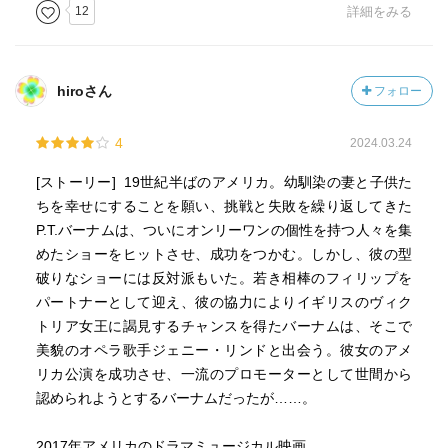
12
詳細をみる
hiroさん
フォロー
4
2024.03.24
[ストーリー] 19世紀半ばのアメリカ。幼馴染の妻と子供た
ちを幸せにすることを願い、挑戦と失敗を繰り返してきた
P.T.バーナムは、ついにオンリーワンの個性を持つ人々を集
めたショーをヒットさせ、成功をつかむ。しかし、彼の型
破りなショーには反対派もいた。若き相棒のフィリップを
パートナーとして迎え、彼の協力によりイギリスのヴィク
トリア女王に謁見するチャンスを得たバーナムは、そこで
美貌のオペラ歌手ジェニー・リンドと出会う。彼女のアメ
リカ公演を成功させ、一流のプロモーターとして世間から
認められようとするバーナムだったが……。
2017年アメリカのドラマミュージカル映画