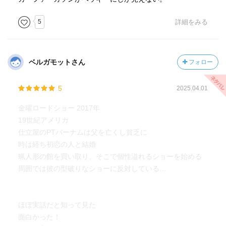
5
詳細をみる
ベルガモットさん
フォロー
5
2025.04.01
金曜ロードショー 2017年
19世紀アメリカ
仕立屋のPTバーナムは父を亡くし貧乏に
時は経ち初恋の人と結婚
蝋人形の館を買い取り、そこで個性溢れるショーを始める
周囲では彼の型破りなショーに反対している…
ほぼ実話だと知って見た
面白かった！