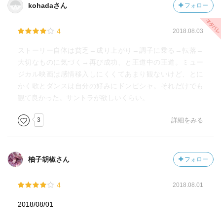
kohadaさん
フォロー
4
2018.08.03
ストーリー自体は貧乏→成り上がり→調子に乗る→転落→
大切なものに気づく→再び成功、と王道中の王道。ミュー
ジカル映画は感情移入しにくくてあまり観ないけど、とに
かく歌とダンスは自分の好みにドンピシャ。それだけでも
観て良かった。サントラが欲しいくらい。
3
詳細をみる
柚子胡椒さん
フォロー
4
2018.08.01
2018/08/01