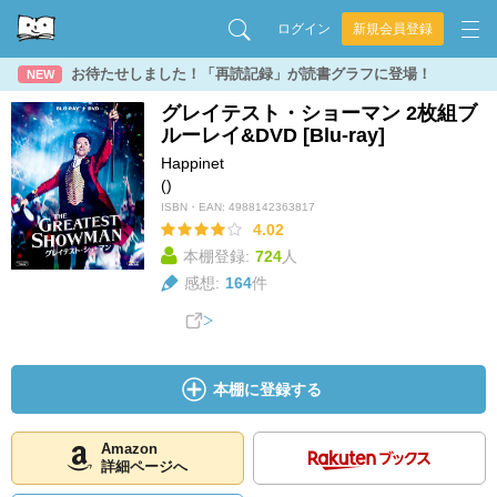
ログイン
新規会員登録
お待たせしました！「再読記録」が読書グラフに登場！
NEW
グレイテスト・ショーマン 2枚組ブ
ルーレイ&DVD [Blu-ray]
Happinet
()
ISBN・EAN:
4988142363817
4.02
本棚登録:
724
人
感想:
164
件
本棚に登録する
Amazon
詳細ページへ