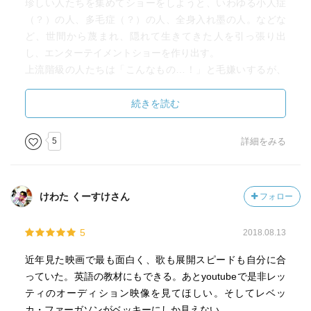
珍しい人たちを集めてショーをしようと、いわゆる小人症
（？）の人、多毛症（？）の人、全身入れ墨の人。などな
ど、世間から蔑まれ、隠れて生きてきた人を引っ張り出
し、エンターテイメントショーを作り出す。
上流階級の人たちは「こんなもの…！」と毛嫌いするが、
珍しいもの見たさ、そして単純に面白い！と、ショーは人
気を集める。
続きを読む
金や名声を手に入れたバーナムは、家族を守り通せるの
か？本当の幸せはどこにあるのか？と考えさせられる物
5
詳細をみる
語。
まぁそんな難しいこと考えなくても。音楽がとっても素敵
なので楽しめます。
けわた くーすけさん
フォロー
5
2018.08.13
近年見た映画で最も面白く、歌も展開スピードも自分に合
っていた。英語の教材にもできる。あとyoutubeで是非レッ
ティのオーディション映像を見てほしい。そしてレベッ
カ・ファーガソンがベッキーにしか見えない。