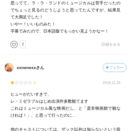
思ってて。ラ・ラ・ランドのミュージカルは苦手だったの
でちょっと見るのどうしようと思ってたんですが、結果見
て大満足でした！
いやー！いいものみた！
字幕でみたので、日本語版でもっかい見ようかなー！
2
詳細をみる
xxnenexxさん
フォロー
1
2018.11.26
ヒューがだいすきで、
レ・ミゼラブルはじめ出演作多数観てます
これはミュージカル風な映画だし、と「是非映画館で観な
ければ！」、と思って行ったのに…
他のキャストについては、ザック以外は知らないという状