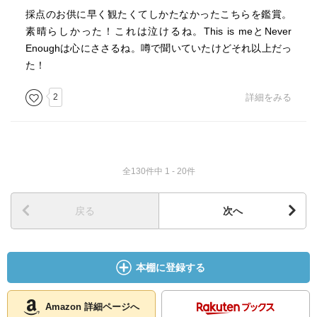
採点のお供に早く観たくてしかたなかったこちらを鑑賞。
リンドだって
素晴らしかった！これは泣けるね。This is meとNever
「え、勝手に期待して舞台上でキスして、これで終わ
Enoughは心にささるね。噂で聞いていたけどそれ以上だっ
り？？プロで数々の場を成功させてるのに色恋沙汰でショ
た！
ー取り止めにするってどういう根性だよ、」
と呆気に取られたしその後の彼女については触れず終了…
2
詳細をみる
どーなったんだその後のリンド
チャリティ、娘二人、
こんな旦那でいいの？支離滅裂だし薄情過ぎるし人格破綻
全130件中 1 - 20件
してないか(とりあえずザックはかっこいい)(アンに一目惚
れしたのも何だかとってつけた感あって辟易したけど)
戻る
次へ
終盤には散々振り回したチャリティとの再構築・改心？し
た為か
「譲るよ、子育てがあるからね」
本棚に登録する
と容易くひとに譲るというあっさりさ……
Amazon 詳細ページへ
グレイテストなショーマンなのに、何故あのショーのタイ