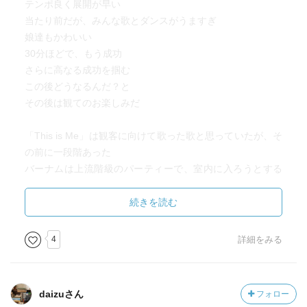
テンポ良く展開が早い
当たり前だが、みんな歌とダンスがうますぎ
娘達もかわいい
30分ほどで、もう成功
さらに高なる成功を掴む
この後どうなるんだ？と
その後は観てのお楽しみだ
「This is Me」は観客に向けて歌った歌と思っていたが、そ
の前に一段階あった
バーナムは上流階級のパーティーで、室内に入ろうとする
団員を制止する
「君たちは挨拶しなくていい(来なくていい)」と軽くあしら
続きを読む
う
その気持ちも歌ったものだった
4
詳細をみる
バーナム的にはビジネスチャンスだったが、団員にとって
は屈辱だっただろう
溝が入るポイントの歌でもあった
daizuさん
フォロー