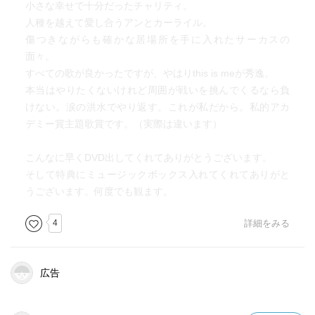
小さな幸せで十分だったチャリティ。
人種を越えて愛し合うアンとカーライル。
傷つきながらも確かな居場所を手に入れたサーカスの
面々。
すべての歌が良かったですが、やはりthis is meが秀逸。
本当はやりたくないけれど周囲が戦いを挑んでくるなら負
けない。涙の洪水でやり返す。これが私だから。私的アカ
デミー賞主題歌賞です。（実際は違います）
こんなに早くDVD出してくれてありがとうございます。
そして特典にミュージックボックス入れてくれてありがと
うございます。何度でも観ます。
4
詳細をみる
広告