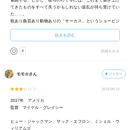
奮闘する。しかし、彼らの行く手には、これまで築き上げ
てきたものをすべて失うかもしれない波乱が待ち受けてい
た……。
歌あり曲芸あり動物ありの「サーカス」というショービジ
ネスの原型を築いたP.T.バーナムという興行士の一代記。
幼なじみのチャリティの笑顔を見たいという思いから始ま
続きを読む
った、P.T.バーナムのショービジネスの道。
バーナムは、アメリカ博物館を舞台にしたショーをやろう
8
詳細をみる
とする。募集広告には、「ユニークな人を求む」。募集広
告に集まったのは、髭を生やした女性だが世にも美しい声
を持つ歌手や小人症の男や全身刺青男や世界一の巨漢や空
モモ☆さん
フォロー
中ブランコの達人など、ユニークだが社会に埋もれていた
人たち。
3
2018.09.10
バーナムは、ユニークな人を使った歌あり踊りありのショ
ーを興行して好評だったけど、「ユニークな人を見世物に
2017年 アメリカ
している下品なもの」という市民の非難や迫害に苦しむ。
監督 マイケル・グレイシー
成功を焦るバーナムは、イギリスで出会ったオペラ歌手ジ
ェニーとツアーに出て、ショーやユニークな人たちを若い
ヒュー・ジャックマン、サック・エフロン、ミシェル・ウ
相棒フィリップに任せてしまう。
ィリアムズ