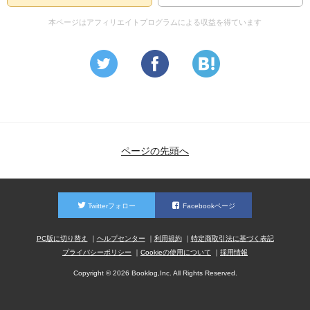
ミングでバレエ観に行く為に譲ったの。。。←これが彼の
本ページはアフィリエイトプログラムによる収益を得ています
改心の現れであるということ自体は勿論理解しているんだ
けれど、
その後の演出についても甚だ疑問でかなり興醒めしてしま
った
この作品全編に言えることだけれど、(どうしてそうなった
のか)(そうなるまでに必要なシーンや・展開)←これらが全
て省かれていて、一足飛びな描かれかただから唐突な流れ
になってる
ページの先頭へ
最後
何故象に乗って娘のバレエ観に行ったんだよ、突然のコン
Twitterフォロー
Facebookページ
トかよ
象雪道なんか歩けるんですか…公道(の概念ある時代・国柄
PC版に切り替え
ヘルプセンター
利用規約
特定商取引法に基づく表記
なのかは謎だとしても)(そもそも映画だもんな…)象なんか
プライバシーポリシー
Cookieの使用について
採用情報
で歩いたら大問題でまたまたそれこそ
Copyright © 2026 Booklog,Inc. All Rights Reserved.
「街から出て行け」問題になるのでは？
「大体反対派は建物燃やして気が済んだの？どこいったｗ