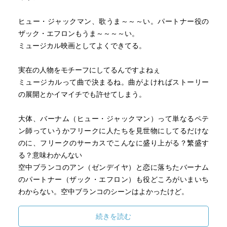
ユニークな人たちのショーに対する迫害が激しくなり、バ
ーナムと家族の間に溝が生まれ、バーナムはショービジネ
ヒュー・ジャックマン、歌うま～～～い。パートナー役の
スを志した初心を見つけ再起していくストーリーを軸に、
ザック・エフロンもうま～～～～い。
社会の隅に追いやられていたユニークな人たちがショービ
ミュージカル映画としてよくできてる。
ジネスの世界に居場所を見つけていく熱いドラマ、バーナ
ムのショーの花形で空中ブランコの達人アンとフィリップ
実在の人物をモチーフにしてるんですよねぇ
の身分を越えた恋、バーナムと家族の強い絆、バーナムの
ミュージカルって曲で決まるね。曲がよければストーリー
ショービジネスに対する思いを歌い上げた「Come Alive」
の展開とかイマイチでも許せてしまう。
やバーナムのショーに居場所を見つけたユニークな人たち
が「もう隠れて生きるのは止めだ」と高らかに宣言する
大体、バーナム（ヒュー・ジャックマン）って単なるペテ
「This is Me」など聴く者の魂を揺さぶる名ナンバーの
ン師っていうかフリークに人たちを見世物にしてるだけな
数々、を絡めて描く「グレーテスト・ショー」そのままの
のに、フリークのサーカスでこんなに盛り上がる？繁盛す
ミュージカル映画。
る？意味わかんない
空中ブランコのアン（ゼンデイヤ）と恋に落ちたバーナム
のパートナー（ザック・エフロン）も役どころがいまいち
わからない。空中ブランコのシーンはよかったけど。
なんか、超評価よかったのよね、この作品。イマイチって
続きを読む