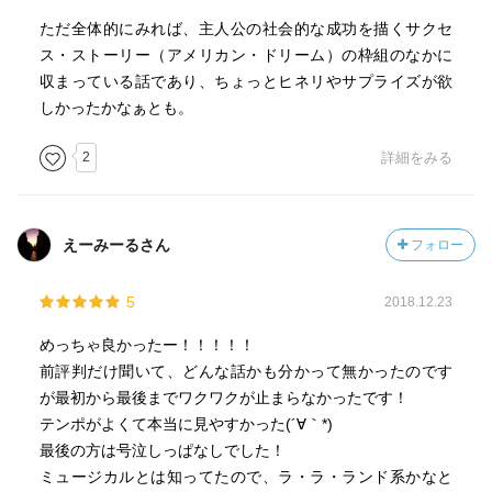
ただ全体的にみれば、主人公の社会的な成功を描くサクセ
ス・ストーリー（アメリカン・ドリーム）の枠組のなかに
収まっている話であり、ちょっとヒネリやサプライズが欲
しかったかなぁとも。
2
詳細をみる
えーみーるさん
フォロー
5
2018.12.23
めっちゃ良かったー！！！！！
前評判だけ聞いて、どんな話かも分かって無かったのです
が最初から最後までワクワクが止まらなかったです！
テンポがよくて本当に見やすかった(´∀｀*)
最後の方は号泣しっぱなしでした！
ミュージカルとは知ってたので、ラ・ラ・ランド系かなと