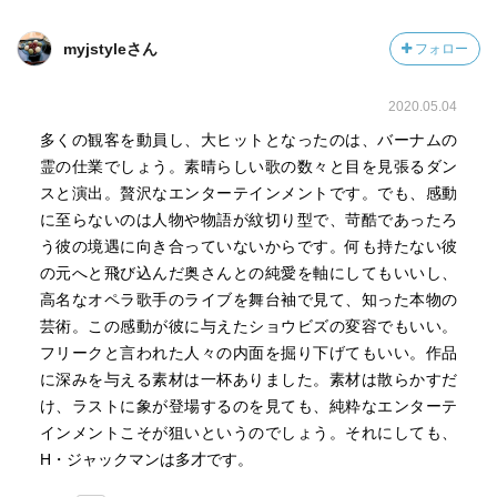
myjstyleさん
フォロー
2020.05.04
多くの観客を動員し、大ヒットとなったのは、バーナムの
霊の仕業でしょう。素晴らしい歌の数々と目を見張るダン
スと演出。贅沢なエンターテインメントです。でも、感動
に至らないのは人物や物語が紋切り型で、苛酷であったろ
う彼の境遇に向き合っていないからです。何も持たない彼
の元へと飛び込んだ奥さんとの純愛を軸にしてもいいし、
高名なオペラ歌手のライブを舞台袖で見て、知った本物の
芸術。この感動が彼に与えたショウビズの変容でもいい。
フリークと言われた人々の内面を掘り下げてもいい。作品
に深みを与える素材は一杯ありました。素材は散らかすだ
け、ラストに象が登場するのを見ても、純粋なエンターテ
インメントこそが狙いというのでしょう。それにしても、
H・ジャックマンは多才です。