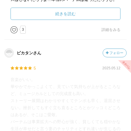
ミュージカルというよりはグレイテストショーマンという
続きを読む
PVを2時間観ている感じではあったけど、泣けるし勇気を貰
えるので気持ちが塞ぎそうな時におススメ。
3
詳細をみる
ヒュージャックマンが可愛いわー。
ピカタンさん
フォロー
5
2025.05.12
音楽がいい。
華やかでかっこよくて、見ていて気持ちが上がるところな
ど、ミュージカルとしての完成度も高い。
ストーリー展開はわかりやすくてテンポも早く、退屈させ
ない。挫折してもすぐ立ち直るところとかツッコミどころ
はあるが、そこはご愛敬。
バーナムは事業拡大への野心が強く、貧しくても穏やかな
生活が幸せだと言う妻のチャリティとすれ違いが生じるの