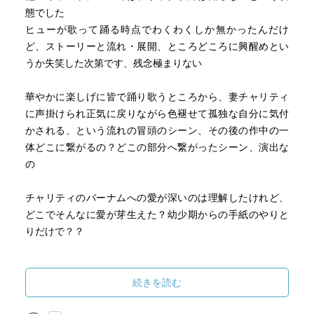
態でした
ヒューが歌って踊る時点でわくわくしか無かったんだけ
ど、ストーリーと流れ・展開、ところどころに興醒めとい
うか失笑した次第です、残念極まりない
華やかに楽しげに皆で踊り歌うところから、妻チャリティ
に声掛けられ正気に戻りながら色褪せて孤独な自分に気付
かされる、という流れの冒頭のシーン、その後の作中の一
体どこに繋がるの？どこの部分へ繋がったシーン、演出な
の
チャリティのバーナムへの愛が深いのは理解したけれど、
どこでそんなに愛が芽生えた？幼少期からの手紙のやりと
りだけで？？
フリークス(奇人)等集めてサーカスやり始めてから、ヒゲ女
とされてるレディや将軍？のチャールズ、タトゥー男やア
続きを読む
イルランド人(巨人)、アン。。。多数居たのに全くクローズ