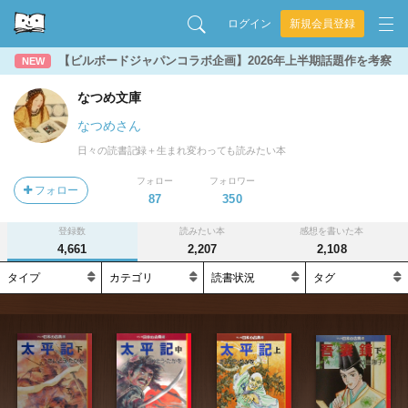
ログイン
新規会員登録
【ビルボードジャパンコラボ企画】2026年上半期話題作を考察
NEW
なつめ文庫
なつめさん
日々の読書記録＋生まれ変わっても読みたい本
フォロー
フォロワー
フォロー
87
350
登録数
読みたい本
感想を書いた本
4,661
2,207
2,108