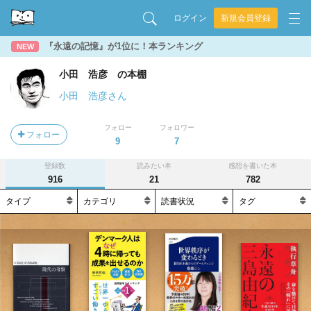
ログイン
新規会員登録
『永遠の記憶』が1位に！本ランキング
NEW
小田 浩彦 の本棚
小田 浩彦さん
フォロー
フォロワー
フォロー
9
7
登録数
読みたい本
感想を書いた本
916
21
782