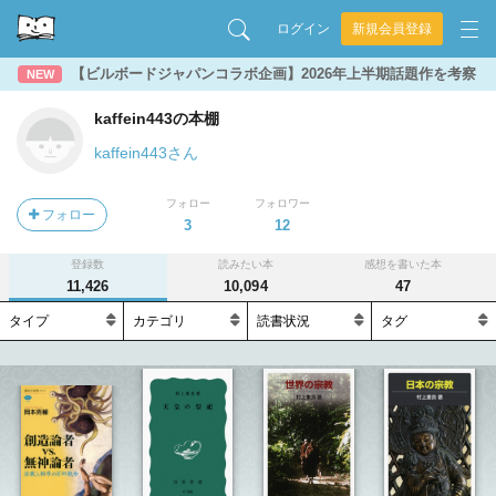
ログイン
新規会員登録
【ビルボードジャパンコラボ企画】2026年上半期話題作を考察
NEW
kaffein443の本棚
kaffein443さん
フォロー
フォロワー
フォロー
3
12
登録数
読みたい本
感想を書いた本
11,426
10,094
47