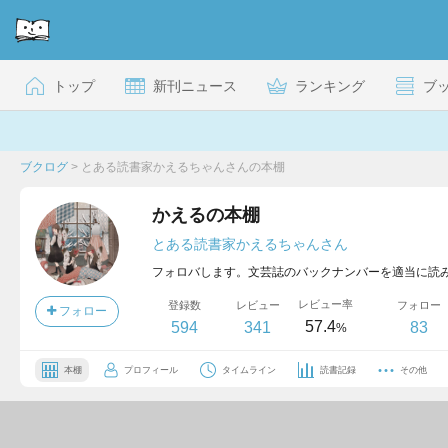
トップ
新刊ニュース
ランキング
ブ
ブクログ
>
とある読書家かえるちゃんさんの本棚
かえるの本棚
とある読書家かえるちゃんさん
フォロバします。文芸誌のバックナンバーを適当に読
レビュー率
登録数
レビュー
フォロー
フォロー
57.4
594
341
83
%
本棚
プロフィール
タイムライン
読書記録
その他