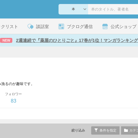
ックリスト
談話室
ブクログ通信
公式ショップ
2週連続で『薬屋のひとりごと』17巻が1位！マンガランキング
NEW
み漁るのが趣味です。
フォロワー
83
絞り込み
条件を指定
カテ