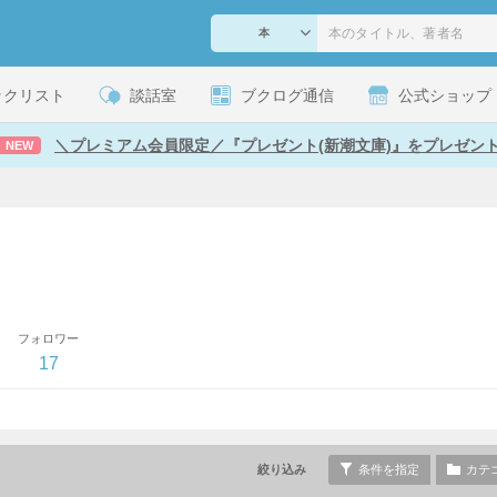
ックリスト
談話室
ブクログ通信
公式ショップ
＼プレミアム会員限定／『プレゼント(新潮文庫)』をプレゼン
NEW
フォロワー
17
絞り込み
条件を指定
カテ