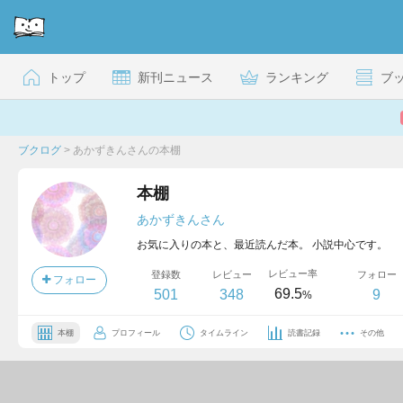
トップ
新刊ニュース
ランキング
ブ
ブクログ
>
あかずきんさんの本棚
本棚
あかずきんさん
お気に入りの本と、最近読んだ本。 小説中心です。
レビュー率
登録数
レビュー
フォロー
フォロー
69.5
501
348
9
%
本棚
プロフィール
タイムライン
読書記録
その他