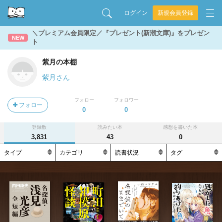
ログイン
新規会員登録
＼プレミアム会員限定／『プレゼント(新潮文庫)』をプレゼン
NEW
ト
紫月の本棚
紫月さん
フォロー
フォロワー
フォロー
0
0
登録数
読みたい本
感想を書いた本
3,831
43
0