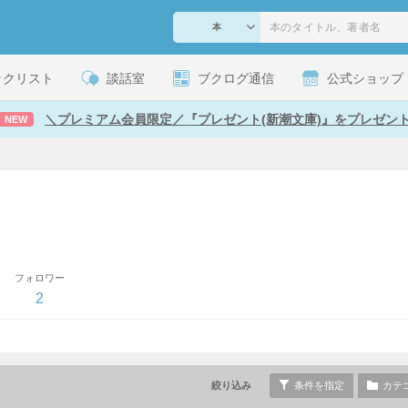
ックリスト
談話室
ブクログ通信
公式ショップ
＼プレミアム会員限定／『プレゼント(新潮文庫)』をプレゼン
NEW
フォロワー
2
絞り込み
条件を指定
カテ