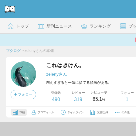
トップ
新刊ニュース
ランキング
ブ
ブクログ
>
zelenyさんの本棚
これはきけん。
zelenyさん
増えすぎると一気に捨てる傾向がある。
レビュー率
登録数
レビュー
フォロー
フォロー
65.1
490
319
1
%
本棚
プロフィール
タイムライン
読書記録
その他