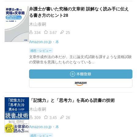
弁護士が書いた究極の文章術 誤解なく読み手に伝え
る書き方のヒント28
木山泰嗣
334
3.67
25
Amazon.co.jp・本
感想・レビュー
文章作成作法の本だが、主に論文式試験を課すような資格試験
の受験生を意識したものとなっている...
「記憶力」と「思考力」を高める読書の技術
木山泰嗣
309
3.45
26
Amazon.co.jp・本
感想・レビュー