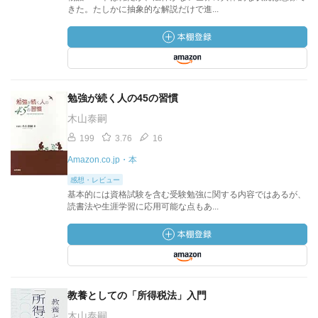
きた。たしかに抽象的な解説だけで進...
勉強が続く人の45の習慣
木山泰嗣
199
3.76
16
Amazon.co.jp・本
感想・レビュー
基本的には資格試験を含む受験勉強に関する内容ではあるが、
読書法や生涯学習に応用可能な点もあ...
教養としての「所得税法」入門
木山泰嗣