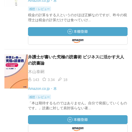
Amazon.co.jp・本
感想・レビュー
税金の計算をする人というのがほぼ正解なのですが、昨今の税
理士は税金の計算だけでは食べていけ...
弁護士が書いた究極の読書術 ビジネスに活かす大人
の読書論
木山泰嗣
143
3.34
18
Amazon.co.jp・本
感想・レビュー
「本は期待するものではありません。自分で発掘していくもの
です。」読書に対して肩肘張らない著...