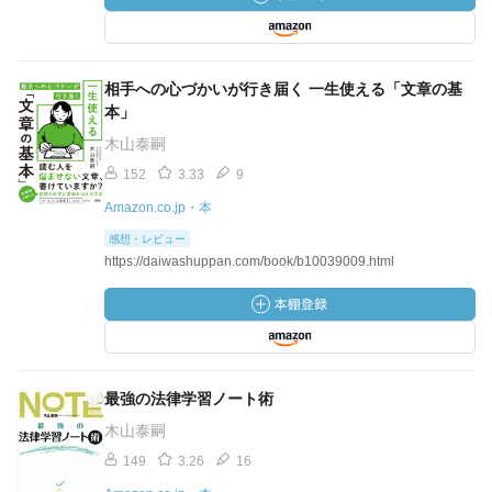
相手への心づかいが行き届く 一生使える「文章の基
本」
木山泰嗣
152
3.33
9
Amazon.co.jp・本
感想・レビュー
https://daiwashuppan.com/book/b10039009.html
最強の法律学習ノート術
木山泰嗣
149
3.26
16