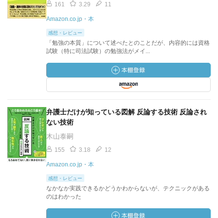
161
3.29
11
Amazon.co.jp・本
感想・レビュー
「勉強の本質」について述べたとのことだが、内容的には資格
試験（特に司法試験）の勉強法がメイ...
弁護士だけが知っている図解 反論する技術 反論され
ない技術
木山泰嗣
155
3.18
12
Amazon.co.jp・本
感想・レビュー
なかなか実践できるかどうかわからないが、テクニックがある
のはわかった