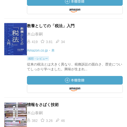
教養としての「税法」入門
木山泰嗣
419
3.81
34
Amazon.co.jp・本
感想・レビュー
従来の税法とは大きく異なり、税務訴訟の面白さ、歴史につい
てしっかり学べました。興味が生まれ...
情報をさばく技術
木山泰嗣
382
3.26
46