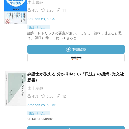
木山泰嗣
455
2.96
44
Amazon.co.jp・本
感想・レビュー
詭弁，レトリックの要素が強い。 しかし，結構，使えると思
う。 調子に乗って使いすぎると...
弁護士が教える 分かりやすい「民法」の授業 (光文社
新書)
木山泰嗣
453
3.63
42
Amazon.co.jp・本
感想・レビュー
20140202kindle