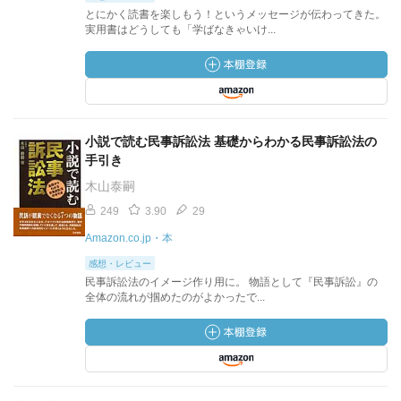
とにかく読書を楽しもう！というメッセージが伝わってきた。
実用書はどうしても「学ばなきゃいけ...
小説で読む民事訴訟法 基礎からわかる民事訴訟法の
手引き
木山泰嗣
249
3.90
29
Amazon.co.jp・本
感想・レビュー
民事訴訟法のイメージ作り用に。 物語として『民事訴訟』の
全体の流れが掴めたのがよかったで...