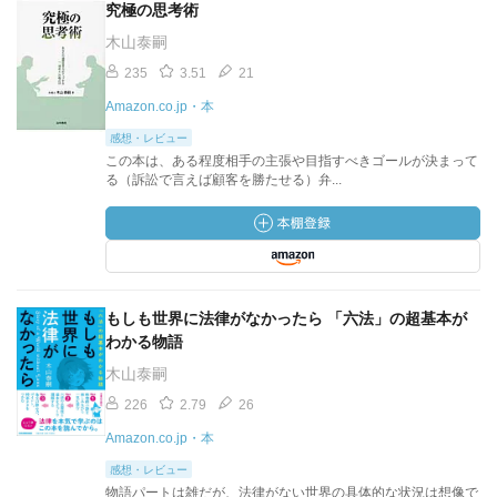
究極の思考術
木山泰嗣
235
3.51
21
Amazon.co.jp・本
感想・レビュー
この本は、ある程度相手の主張や目指すべきゴールが決まって
る（訴訟で言えば顧客を勝たせる）弁...
もしも世界に法律がなかったら 「六法」の超基本が
わかる物語
木山泰嗣
226
2.79
26
Amazon.co.jp・本
感想・レビュー
物語パートは雑だが、法律がない世界の具体的な状況は想像で