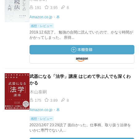
191
3.95
8
Amazon.co.jp・本
感想・レビュー
2019.12.6読了。 勉強の合間に読んでいたので、かなり時間が
かかってしまった。 所得...
武器になる「法学」講座 はじめて学ぶ人でも深くわ
かる
木山泰嗣
175
3.89
8
Amazon.co.jp・本
感想・レビュー
2022/12/07 23:29読了 面白かった。仕事柄、取り扱う法律を
いかに専門でない人...