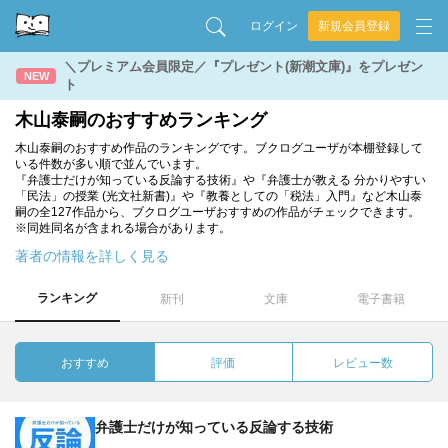
ログイン
新規会員登録
＼プレミアム会員限定／『プレゼント(新潮文庫)』をプレゼン
NEW
ト
木山泰嗣のおすすめランキング
木山泰嗣のおすすめ作品のランキングです。ブクログユーザが本棚登録して
いる件数が多い順で並んでいます。
『弁護士だけが知っている反論する技術』や『弁護士が教える 分かりやすい
「民法」の授業 (光文社新書)』や『教養としての「税法」入門』など木山泰
嗣の全127作品から、ブクログユーザおすすめの作品がチェックできます。
※同姓同名が含まれる場合があります。
著者の情報を詳しく見る
ランキング
新刊
文庫
電子書籍
おすすめ
評価
レビュー数
弁護士だけが知っている反論する技術