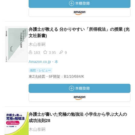
弁護士が教える 分かりやすい「所得税法」の授業 (光
文社新書)
木山泰嗣
163
3.95
9
Amazon.co.jp・本
感想・レビュー
東2法経図・6F開架：B1/10/684/K
弁護士が書いた究極の勉強法 小学生から学ぶ大人の
成功法則28
木山泰嗣