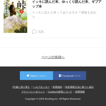
イッキに読んだ本、ゆっくり読んだ本、ギブア
ップ本
イッキに読んだ本ってありますか？寝食を忘れ
て、...
325
ページの先頭へ
Twitterフォロー
Facebookページ
PC版に切り替え
ヘルプセンター
利用規約
特定商取引法に基づく表記
プライバシーポリシー
Cookieの使用について
採用情報
Copyright © 2026 Booklog,Inc. All Rights Reserved.