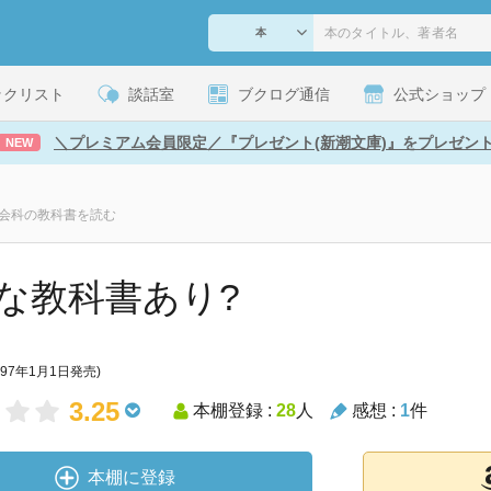
ックリスト
談話室
ブクログ通信
公式ショップ
＼プレミアム会員限定／『プレゼント(新潮文庫)』をプレゼン
NEW
社会科の教科書を読む
な教科書あり?
997年1月1日発売)
3.25
本棚登録 :
28
人
感想 :
1
件
本棚に登録