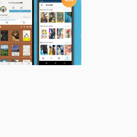
学問の自由が危ない
驚くべき学びの世界
教師花伝書 センモン
ら
日本学術会議問題の深
レッジョ・エミリアの
カトシテセイチョウス
層
幼児教育
ルタメニ
佐藤学
佐藤学
佐藤学