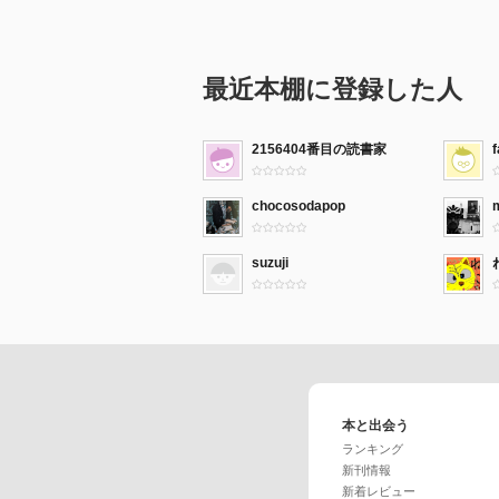
最近本棚に登録した人
2156404番目の読書家
chocosodapop
suzuji
本と出会う
ランキング
新刊情報
新着レビュー