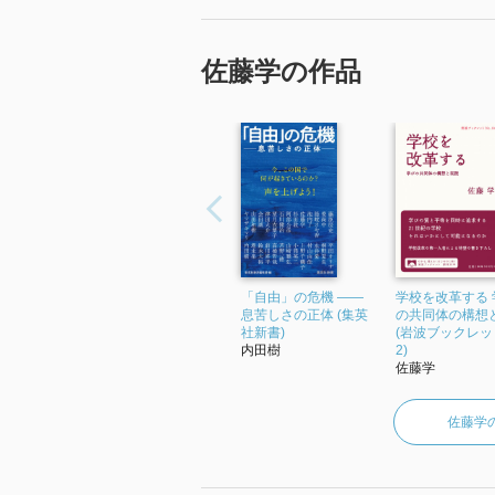
佐藤学の作品
「自由」の危機 ――
学校を改革する 
息苦しさの正体 (集英
の共同体の構想
社新書)
(岩波ブックレット
内田樹
2)
佐藤学
佐藤学