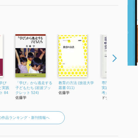
学び
「学び」から逃走する
教育の方法 (放送大学
専門家の知恵 反省的
と実践
子どもたち (岩波ブッ
叢書 011)
実践家は行為しなが
 84
クレット 524)
佐藤学
考える
佐藤学
ドナルドショーン
の作品ランキング・新刊情報へ