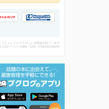
ィリエイトプログラムによる収益を得ています
・本 (220ページ) / ISBN・EAN: 9784000260695