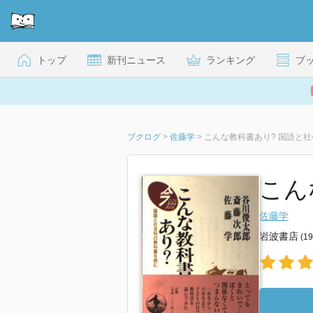
トップ
新刊ニュース
ランキング
ブ
ブクログ
>
佐藤学
>
こんな教科書あり? 国語と
こん
佐藤学
岩波書店
(1