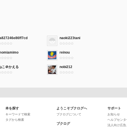
fa827246e86ff7cd
naoki223tani
momiamimo
reinou
ねこ＠かえる
nobi212
本を探す
ようこそブクログへ
サポート
キーワードで検索
ブクログについて
お知らせ
タグから検索
ヘルプセンタ
ブクログ
法人向け広告