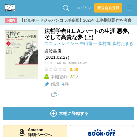
ログイン
新規会員登録
【ビルボードジャパンコラボ企画】2026年上半期話題作を考察
NEW
法哲学者H.L.A.ハートの生涯 悪夢,
そして高貴な夢 (上)
ニコラ・レイシー
中山竜一
森村進
森村たまき
岩波書店
(2021.02.27)
ISBN・EAN:
9784000614542
0.00
本棚登録:
31
人
感想:
4
件
本棚に登録する
Amazon
詳細ページへ