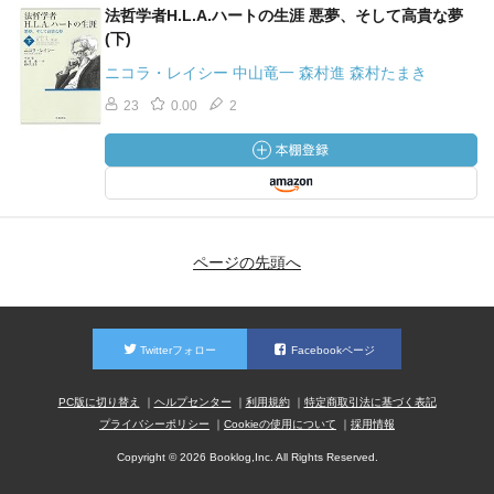
法哲学者H.L.A.ハートの生涯 悪夢、そして高貴な夢
(下)
ニコラ・レイシー 中山竜一 森村進 森村たまき
23
0.00
2
ページの先頭へ
Twitterフォロー
Facebookページ
PC版に切り替え
ヘルプセンター
利用規約
特定商取引法に基づく表記
プライバシーポリシー
Cookieの使用について
採用情報
Copyright © 2026 Booklog,Inc. All Rights Reserved.