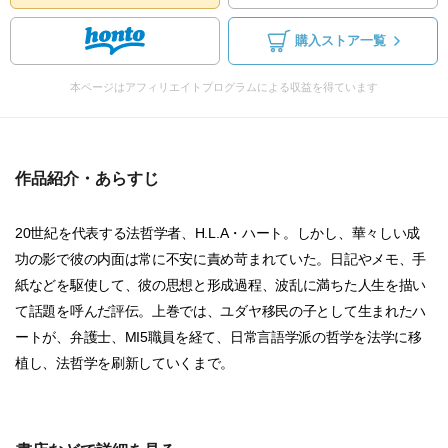
購入ストア一覧
本ページはアフィリエイトプログラムによる収益を得ています
作品紹介・あらすじ
20世紀を代表する法哲学者、H.L.A・ハート。しかし、華々しい成
功の影で彼の内面は常に不安に責め苛まれていた。日記やメモ、手
紙などを駆使して、彼の思想と形成過程、波乱に満ちた人生を描い
て話題を呼んだ評伝。上巻では、ユダヤ移民の子として生まれたハ
ートが、弁護士、MI5職員を経て、日常言語学派の哲学を法学に移
植し、法哲学を刷新していくまで。