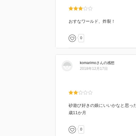
おすなワールド、炸裂！
0
komarimo
さん
の感想
2018年12月17日
砂遊び好きの娘にいいかなと思っ
歳11か月
0