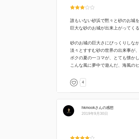
誰もいない砂浜で黙々と砂のお城
巨大な砂のお城が出来上がってく
砂のお城の巨大さにびっくりしな
淡々とすすむ砂の世界の出来事が
ボクの夏の一コマが、とても懐か
こんな風に夢中で遊んだ、海風の
4
hkmook
さん
の感想
2019年9月30日