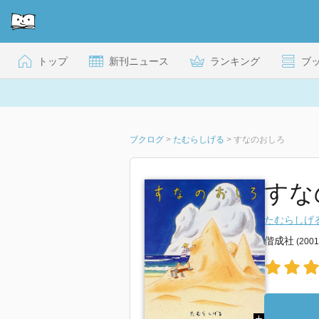
トップ
新刊ニュース
ランキング
ブ
ブクログ
>
たむらしげる
>
すなのおしろ
すな
たむらしげ
偕成社
(200