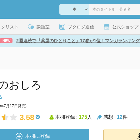
ックリスト
談話室
ブクログ通信
公式ショップ
2週連続で『薬屋のひとりごと』17巻が1位！マンガランキング
NEW
のおしろ
る
1年7月17日発売)
3.58
本棚登録 :
175
人
感想 :
12
件
本棚に登録