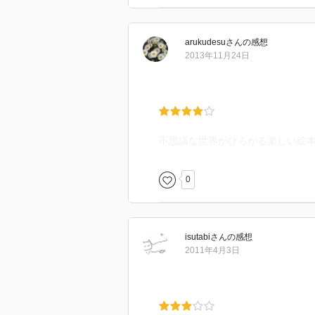
arukudesu
さん
の感想
2013年11月24日
不思議な世界がひろがる楽しい絵
0
isutabi
さん
の感想
2011年4月3日