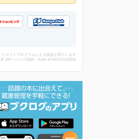
ィリエイトプログラムによる収益を得ています
 ・本 (39ページ) / ISBN・EAN: 9784032320909