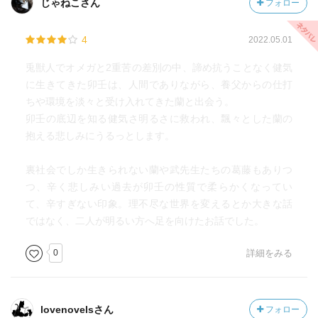
じゃねこさん
フォロー
4
2022.05.01
兎獣人でオメガと2重苦の差別の中、諦め抗うことなく健気
に生きてきた卯壬は、人間でありながら、養父からの仕打
ちや環境を淡々と受け入れてきた蘭と出会う。
卯壬の底辺を知る健気さ明るさに救われ、飄々とした蘭の
抱える悲しみにうるっとします。
裏社会でしか生きられない蘭や武先生たちの葛藤もありつ
つ、辛く悲しみい過去が卯壬の性質で柔らかくなってい
て、辛すぎない印象。理不尽な世界を変えるとか大きな話
ではなく、二人が明るい方へ足を向けたお話でした。
0
詳細をみる
lovenovelsさん
フォロー