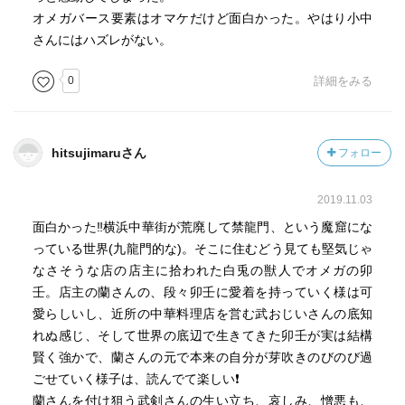
オメガバース要素はオマケだけど面白かった。やはり小中
さんにはハズレがない。
0
詳細をみる
hitsujimaruさん
フォロー
2019.11.03
面白かった‼️横浜中華街が荒廃して禁龍門、という魔窟にな
っている世界(九龍門的な)。そこに住むどう見ても堅気じゃ
なさそうな店の店主に拾われた白兎の獣人でオメガの卯
壬。店主の蘭さんの、段々卯壬に愛着を持っていく様は可
愛らしいし、近所の中華料理店を営む武おじいさんの底知
れぬ感じ、そして世界の底辺で生きてきた卯壬が実は結構
賢く強かで、蘭さんの元で本来の自分が芽吹きのびのび過
ごせていく様子は、読んでて楽しい❗
蘭さんを付け狙う武剣さんの生い立ち、哀しみ、憎悪も、