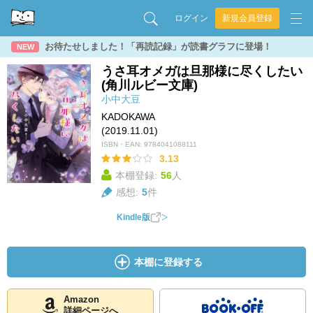
ログイン
新規会員登録
お待たせしました！「再読記録」が読書グラフに登場！
NEW
うさ耳オメガは旦那様に尽くしたい
(角川ルビー文庫)
小中大豆
KADOKAWA
(2019.11.01)
ISBN・EAN:
9784041088111
3.13
本棚登録:
56
人
感想:
5
件
Kindle版
本棚に登録する
Amazon
詳細ページへ