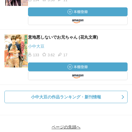
134
3.36
11
意地悪しないでお兄ちゃん (花丸文庫)
小中大豆
133
3.62
17
小中大豆の作品ランキング・新刊情報
ページの先頭へ