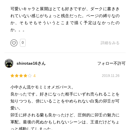
可愛いキャラと展開はとても好きですが、ダークに書きき
れていない感じがちょっと残念だった。ページの縛りなの
か、そもそもそういうとこまで描く予定はなかったの
か。。。
0
詳細をみる
shirotae16さん
フォロー不許可
4
2019.11.26
小中さん流ケモミミオメガバース。
良かったです。好きになった相手にいずれ売られることを
知りつつも、傍にいることをやめられない白兎の卯壬が可
愛い。
卯壬に絆される蘭も良かったけど、圧倒的に卯壬の魅力に
軍配。最後の死ぬかもしれないシーンは、王道だけどちょ
っと感動してしまった。