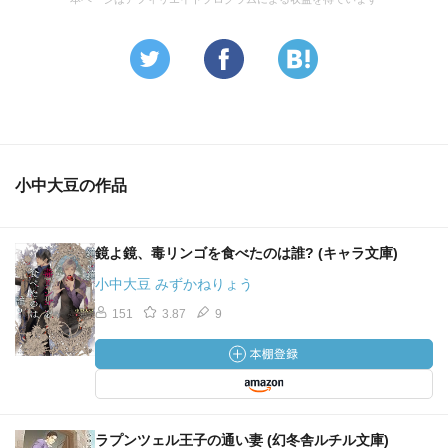
小中大豆の作品
鏡よ鏡、毒リンゴを食べたのは誰? (キャラ文庫)
小中大豆 みずかねりょう
151
3.87
9
ラプンツェル王子の通い妻 (幻冬舎ルチル文庫)