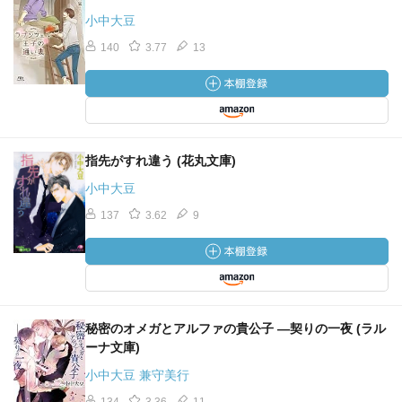
小中大豆
140
3.77
13
指先がすれ違う (花丸文庫)
小中大豆
137
3.62
9
秘密のオメガとアルファの貴公子 ―契りの一夜 (ラル
ーナ文庫)
小中大豆 兼守美行