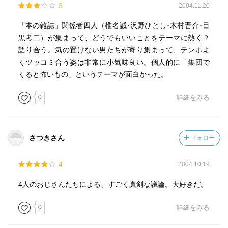
3
2004.11.20
「本の雑誌」関係者四人（椎名誠･沢野ひとし･木村晋介･目
黒考二）が集まって、どうでもいいことをテーマに熱く？
語り合う。気の置けない男たちが寄り集まって、テンポよ
くツッコミ合う姿は非常に小気味良い。個人的に「集団で
くると怖いもの」というテーマが面白かった。
0
詳細をみる
さつきさん
フォロー
4
2004.10.19
4人のおじさんたちによる、すごく真剣な議論。大好きだ。
0
詳細をみる