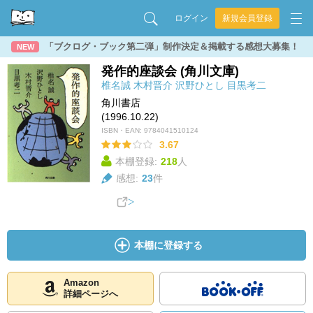
ログイン
新規会員登録
「ブクログ・ブック第二弾」制作決定＆掲載する感想大募集！
NEW
発作的座談会 (角川文庫)
椎名誠
木村晋介
沢野ひとし
目黒考二
角川書店
(1996.10.22)
ISBN・EAN:
9784041510124
3.67
本棚登録:
218
人
感想:
23
件
本棚に登録する
Amazon
詳細ページへ