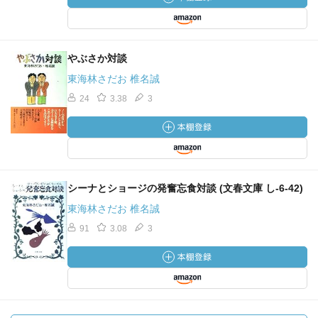
やぶさか対談
東海林さだお 椎名誠
24
3.38
3
シーナとショージの発奮忘食対談 (文春文庫 し-6-42)
東海林さだお 椎名誠
91
3.08
3