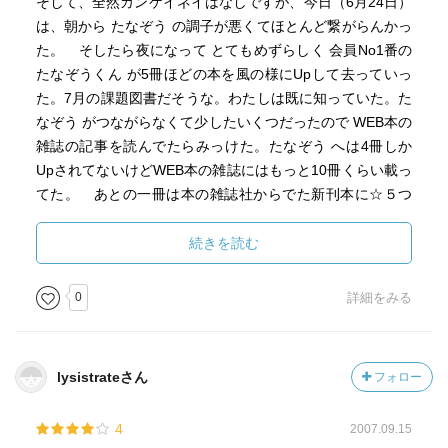
そして、全然カンケイネイはなしですが、今日（6月24日）
は、朝から たなぞう の調子が悪くてほとんど繋がらんかっ
た。 そしたら夜になって とてもめずらしく 会員No1番の
たなぞうくん が5冊ほどの本を風の様にUpして去っていっ
た。7月の課題図書だそうな。わたしは既に知っていた。た
なぞう がつながらなくて少したいくつだったので WEB本の
雑誌の記事を読んでたらみっけた。たなぞう へは4冊しか
UpされてないけどWEB本の雑誌にはもっと10冊くらい載っ
てた。 あとの一冊は本の雑誌社からでた新刊本に☆５つ
付けた宣伝感想でした。イイノカヨー と思った。
続きを読む
0
詳細をみる
lysistrateさん
フォロー
4
2007.09.15