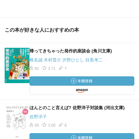
この本が好きな人におすすめの本
帰ってきちゃった発作的座談会 (角川文庫)
椎名誠 木村晋介 沢野ひとし 目黒考二
81
3.71
7
ほんとのこと言えば? 佐野洋子対談集 (河出文庫)
佐野洋子
65
3.00
6