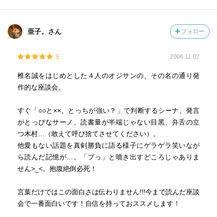
亜子。さん
フォロー
5
2006.11.02
椎名誠をはじめとした４人のオジサンの、その名の通り発
作的な座談会。
すぐ「○○と××、とっちが強い？」で判断するシーナ、発言
がとっぴなサーノ、読書量が半端じゃない目黒、弁舌の立
つ木村…（敢えて呼び捨てさせてください）。
他愛もない話題を真剣勝負に語る様子にゲラゲラ笑いなが
ら読んだ記憶が…。「プっ」と噴き出すどころじゃありま
せん>_<。抱腹絶倒必死！
言葉だけではこの面白さは伝わりません!!!今まで読んだ座談
会で一番面白いです！自信を持っておススメします！