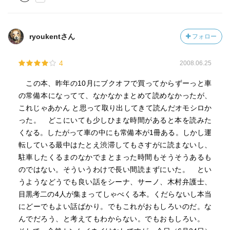
ryoukentさん
フォロー
4
2008.06.25
この本、昨年の10月にブクオフで買ってからずーっと車
の常備本になってて、なかなかまとめて読めなかったが、
これじゃあかん と思って取り出してきて読んだオモシロか
った。 どこにいても少しひまな時間があると本を読みた
くなる。したがって車の中にも常備本が1冊ある。しかし運
転している最中はたとえ渋滞してもさすがに読まないし、
駐車したくるまのなかでまとまった時間もそうそうあるも
のではない。そういうわけで長い間読まずにいた。 とい
うようなどうでも良い話をシーナ、サーノ、木村弁護士、
目黒考二の4人が集まってしゃべくる本。くだらないし本当
にどーでもよい話ばかり。でもこれがおもしろいのだ。な
んでだろう、と考えてもわからない。でもおもしろい。