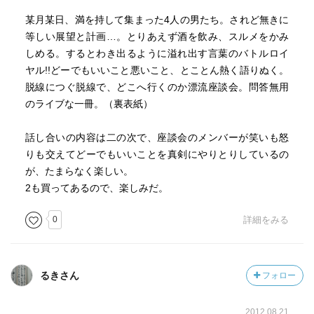
某月某日、満を持して集まった4人の男たち。されど無きに
等しい展望と計画…。とりあえず酒を飲み、スルメをかみ
しめる。するとわき出るように溢れ出す言葉のバトルロイ
ヤル!!どーでもいいこと悪いこと、とことん熱く語りぬく。
脱線につぐ脱線で、どこへ行くのか漂流座談会。問答無用
のライブな一冊。（裏表紙）
話し合いの内容は二の次で、座談会のメンバーが笑いも怒
りも交えてどーでもいいことを真剣にやりとりしているの
が、たまらなく楽しい。
2も買ってあるので、楽しみだ。
0
詳細をみる
るきさん
フォロー
2012.08.21