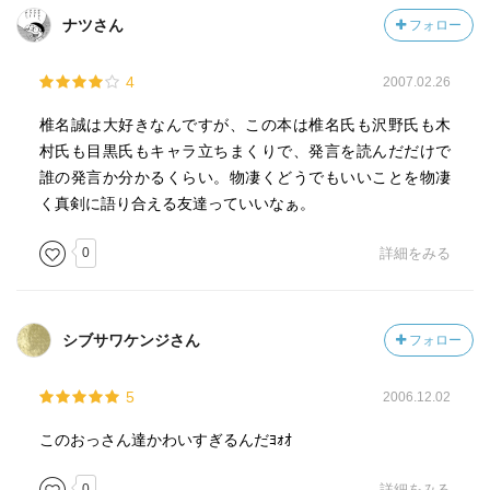
ナツさん
フォロー
4
2007.02.26
椎名誠は大好きなんですが、この本は椎名氏も沢野氏も木
村氏も目黒氏もキャラ立ちまくりで、発言を読んだだけで
誰の発言か分かるくらい。物凄くどうでもいいことを物凄
く真剣に語り合える友達っていいなぁ。
0
詳細をみる
シブサワケンジさん
フォロー
5
2006.12.02
このおっさん達かわいすぎるんだﾖｫｵ
0
詳細をみる