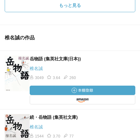
もっと見る
椎名誠の作品
岳物語 (集英社文庫(日本))
椎名誠
3049
3.64
260
続・岳物語 (集英社文庫)
椎名誠
1544
3.70
77