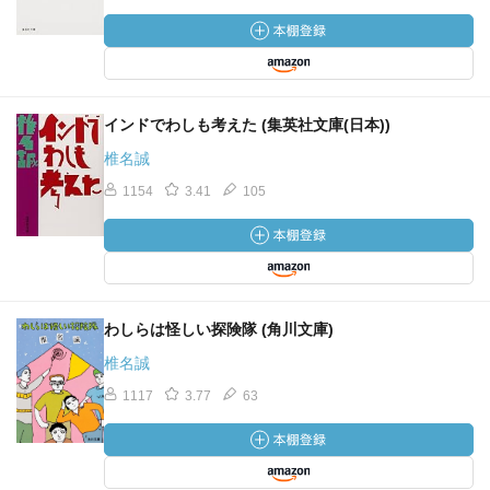
インドでわしも考えた (集英社文庫(日本))
椎名誠
1154
3.41
105
わしらは怪しい探険隊 (角川文庫)
椎名誠
1117
3.77
63