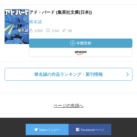
アド・バード (集英社文庫(日本))
椎名誠
1086
3.64
98
椎名誠の作品ランキング・新刊情報
ページの先頭へ
Twitterフォロー
Facebookページ