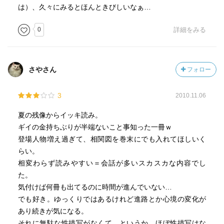
は）、久々にみるとほんときびしいなぁ…
0
詳細をみる
さやさん
フォロー
3
2010.11.06
夏の残像からイッキ読み。
ギイの金持ちぶりが半端ないこと事知った一冊ｗ
登場人物増え過ぎて、相関図を巻末にでも入れてほしいく
らい。
相変わらず読みやすい＝会話が多いスカスカな内容でし
た。
気付けば何冊も出てるのに時間が進んでいない…
でも好き。ゆっくりではあるけれど進路とか心境の変化が
あり続きが気になる。
それに無駄な性描写がなくて。というか、ほぼ性描写はな