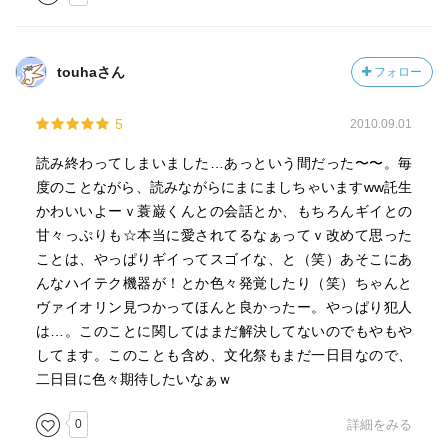
touhaさん
フォロー
5
2010.09.01
読み終わってしまいました…あっという間だった〜〜。毎
度のことながら、読みながらにまにましちゃいますww託生
かわいいよーｖ蓑巌くんとの会話とか、もちろんギイとの
甘々っぷりも☆本当に愛されてるなぁってｖ改めて思った
ことは、やっぱりギイってスゴイな、と（笑）あそこにあ
んなハイテク機器が！とか色々発覚したり（笑）ちゃんと
ヴァイオリン見つかってほんと良かったー。やっぱり犯人
は…。このことに関してはまだ解決してないのでもやもや
してます。このことも含め、文化祭もまだ一日目なので、
二日目に色々期待したいなぁｗ
0
詳細をみる