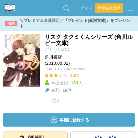
ログイン
新規会員登録
＼プレミアム会員限定／『プレゼント(新潮文庫)』をプレゼン
NEW
ト
リスク タクミくんシリーズ (角川ル
ビー文庫)
ごとうしのぶ
角川書店
(2010.08.31)
ISBN・EAN:
9784044336295
3.87
本棚登録:
183
人
感想:
18
件
本棚に登録する
Amazon