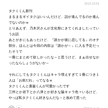
2010.10.01
タクミくん新刊
まるまるギイタクはいいんだけど、話が進んでるのか進ん
でないのかｗ
とりあえず、乃木沢さんが文化祭にきてくれましたってい
うお話
あとがきにもあったけど、『誰かが彼に恋してる』のオチ
部分。ほんとは今回の内容は『誰かが～』に入る予定だっ
たそうで
一冊にまとめて欲しかったな～と思うけど、まぁ出せなか
ったならしょうがないか～
それにしてもタクミくんはキャラ増えすぎて１冊につき１
人は「お前だれ」ってなるｗ
タクミくんと蓑巌くんが可愛かったです
三州とか岩下とか八津とか好きな脇キャラ色々いるけど、
やっぱ私タクミくん好きなんだな～と改めて思った