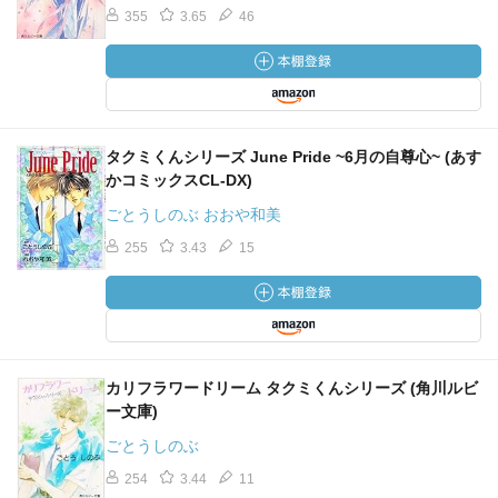
355
3.65
46
タクミくんシリーズ June Pride ~6月の自尊心~ (あす
かコミックスCL-DX)
ごとうしのぶ おおや和美
255
3.43
15
カリフラワードリーム タクミくんシリーズ (角川ルビ
ー文庫)
ごとうしのぶ
254
3.44
11