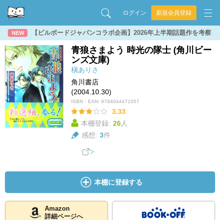
ログイン
新規会員登録
【ビルボードジャパンコラボ企画】2026年上半期話題作を考察
NEW
青狼さまよう 時光の隊士 (角川ビー
ンズ文庫)
槇ありさ
角川書店
(2004.10.30)
ISBN・EAN:
9784044471057
3.33
本棚登録:
26
人
感想:
3
件
本棚に登録する
Amazon
詳細ページへ