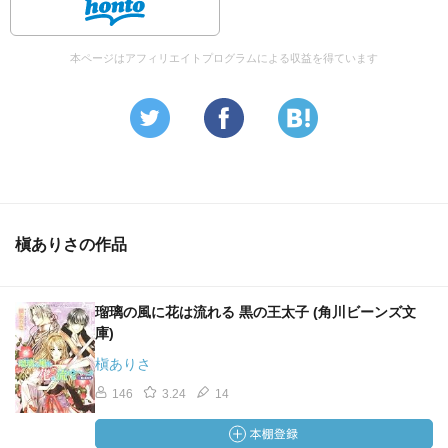
本ページはアフィリエイトプログラムによる収益を得ています
槇ありさの作品
瑠璃の風に花は流れる 黒の王太子 (角川ビーンズ文
庫)
槇ありさ
146
3.24
14