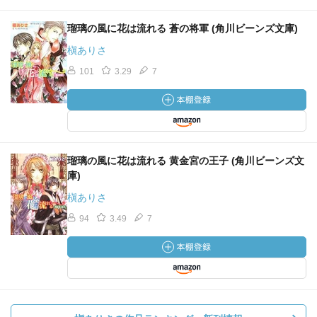
瑠璃の風に花は流れる 蒼の将軍 (角川ビーンズ文庫)
槇ありさ
101
3.29
7
瑠璃の風に花は流れる 黄金宮の王子 (角川ビーンズ文
庫)
槇ありさ
94
3.49
7