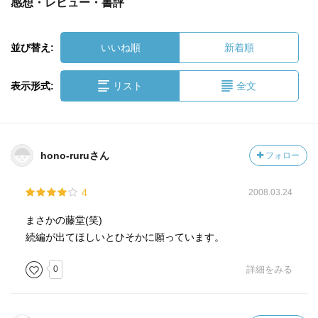
感想・レビュー・書評
並び替え:
いいね順
新着順
表示形式:
リスト
全文
hono-ruruさん
フォロー
4
2008.03.24
まさかの藤堂(笑)
続編が出てほしいとひそかに願っています。
0
詳細をみる