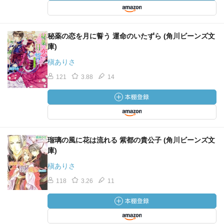
秘薬の恋を月に誓う 運命のいたずら (角川ビーンズ文
庫)
槇ありさ
121
3.88
14
瑠璃の風に花は流れる 紫都の貴公子 (角川ビーンズ文
庫)
槇ありさ
118
3.26
11