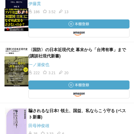
伊藤貫
186
3.52
13
〈国防〉の日本近現代史 幕末から「台湾有事」まで
(講談社現代新書)
一ノ瀬俊也
222
3.21
20
騙されるな日本! 領土、国益、私ならこう守る (ベス
ト新書)
田母神俊雄