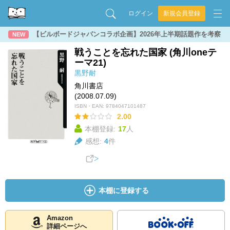
ログイン
新規会員登録
【ビルボードジャパンコラボ企画】2026年上半期話題作を考察
NEW
戦うことを忘れた国家 (角川oneテ
ーマ21)
黒野耐
角川書店
(2008.07.09)
ISBN・EAN:
9784047101487
2.00
本棚登録:
17
人
感想:
4
件
本棚に登録する
Amazon
詳細ページへ