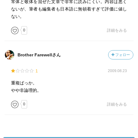
常体と敬体を混ぜた文章で非常に読みにくい。内容は悪く
ないが、筆者も編集者も日本語に無頓着すぎて評価に値し
ない。
0
詳細をみる
Brother Farewellさん
フォロー
1
2009.08.23
重複ばっか。
やや非論理的。
0
詳細をみる