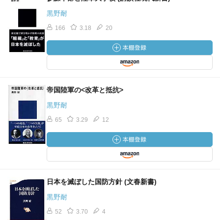
黒野耐
166
3.18
20
帝国陸軍の<改革と抵抗>
黒野耐
65
3.29
12
日本を滅ぼした国防方針 (文春新書)
黒野耐
52
3.70
4