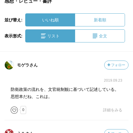
感想・レビュー・書評
並び替え:
いいね順
新着順
表示形式:
リスト
全文
モゲラさん
フォロー
2019.09.23
防衛政策の流れを、文官統制観に基づいて記述している。
思想本だね、これは。
0
詳細をみる