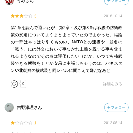
うみさん
フォロー
3
2018.10.14
第1章を読んで退いたが、第2章・及び第3章は戦後の防衛政
策の変遷についてよくまとまっていたのでよかった。結論
の一部はやっぱり引くものの、NATOとの連携や、題名の
「戦う」には外交において事なかれ主義を脱する事も含ま
れるようなのでその点は評価したい（だが、いつでも核武
装できる態勢を！とか安易に主張しちゃうのは、パキスタ
ンや北朝鮮の核武装と同レベルに聞こえて嫌だなあと
0
詳細をみる
吉野瀬理さん
フォロー
1
2012.08.14