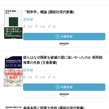
「戦争学」概論 (講談社現代新書)
黒野耐
359
3.62
38
彼らはなぜ国家を破滅の淵に追いやったのか 昭和陸
海軍の失敗 (文春新書)
黒野耐
336
3.60
31
参謀本部と陸軍大学校 (講談社現代新書)