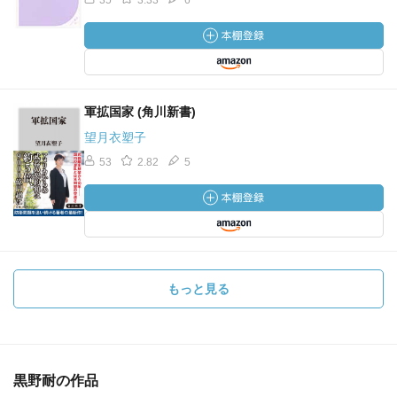
35
3.33
6
軍拡国家 (角川新書)
望月衣塑子
53
2.82
5
もっと見る
黒野耐の作品