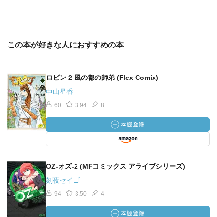
この本が好きな人におすすめの本
ロビン 2 風の都の師弟 (Flex Comix)
中山星香
60
3.94
8
OZ‐オズ‐2 (MFコミックス アライブシリーズ)
刻夜セイゴ
94
3.50
4