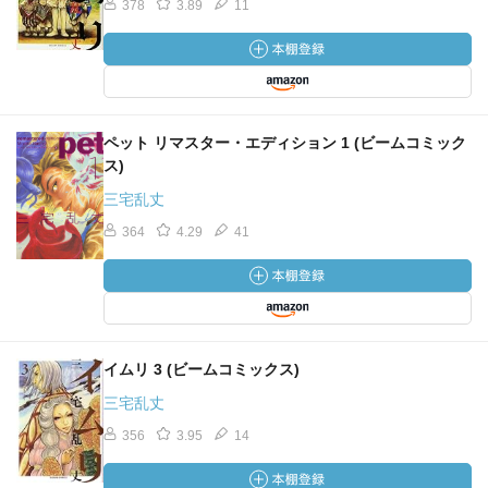
378
3.89
11
ペット リマスター・エディション 1 (ビームコミック
ス)
三宅乱丈
364
4.29
41
イムリ 3 (ビームコミックス)
三宅乱丈
356
3.95
14