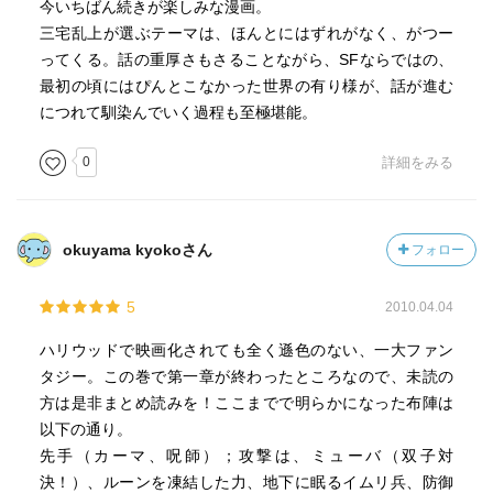
今いちばん続きが楽しみな漫画。
三宅乱上が選ぶテーマは、ほんとにはずれがなく、がつー
ってくる。話の重厚さもさることながら、SFならではの、
最初の頃にはぴんとこなかった世界の有り様が、話が進む
につれて馴染んでいく過程も至極堪能。
0
詳細をみる
okuyama kyokoさん
フォロー
5
2010.04.04
ハリウッドで映画化されても全く遜色のない、一大ファン
タジー。この巻で第一章が終わったところなので、未読の
方は是非まとめ読みを！ここまでで明らかになった布陣は
以下の通り。
先手（カーマ、呪師）；攻撃は、ミューバ（双子対
決！）、ルーンを凍結した力、地下に眠るイムリ兵、防御