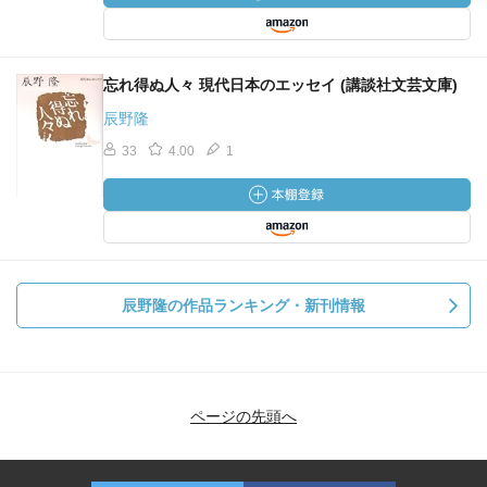
忘れ得ぬ人々 現代日本のエッセイ (講談社文芸文庫)
辰野隆
33
4.00
1
辰野隆の作品ランキング・新刊情報
ページの先頭へ