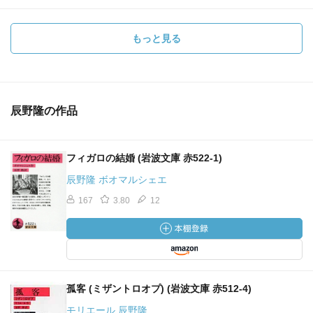
もっと見る
辰野隆の作品
フィガロの結婚 (岩波文庫 赤522-1)
辰野隆 ボオマルシェエ
167
3.80
12
孤客 (ミザントロオプ) (岩波文庫 赤512-4)
モリエール 辰野隆