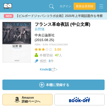
ログイン
新規会員登録
【ビルボードジャパンコラボ企画】2026年上半期話題作を考察
NEW
フランス革命夜話 (中公文庫)
辰野隆
中央公論新社
(2015.08.25)
ISBN・EAN:
9784122061590
3.00
本棚登録:
47
人
感想:
3
件
Kindle版
本棚に登録する
Amazon
詳細ページへ