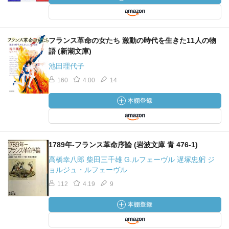
フランス革命の女たち 激動の時代を生きた11人の物
語 (新潮文庫)
池田理代子
160
4.00
14
1789年-フランス革命序論 (岩波文庫 青 476-1)
高橋幸八郎 柴田三千雄 G.ルフェーヴル 遅塚忠躬 ジ
ョルジュ・ルフェーヴル
112
4.19
9