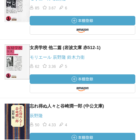
85
3.67
6
女房学校 他二篇 (岩波文庫 赤512-1)
モリエール 辰野隆 鈴木力衛
62
3.36
5
忘れ得ぬ人々と谷崎潤一郎 (中公文庫)
辰野隆
50
4.33
4