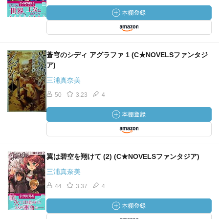
蒼穹のシディ アグラファ 1 (C★NOVELSファンタジ
ア)
三浦真奈美
50
3.23
4
翼は碧空を翔けて (2) (C★NOVELSファンタジア)
三浦真奈美
44
3.37
4