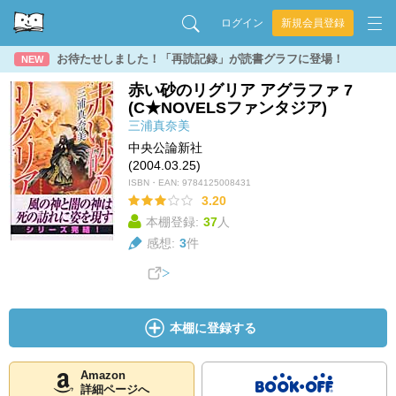
ログイン
新規会員登録
お待たせしました！「再読記録」が読書グラフに登場！
NEW
赤い砂のリグリア アグラファ 7
(C★NOVELSファンタジア)
三浦真奈美
中央公論新社
(2004.03.25)
ISBN・EAN:
9784125008431
3.20
本棚登録:
37
人
感想:
3
件
本棚に登録する
Amazon
詳細ページへ