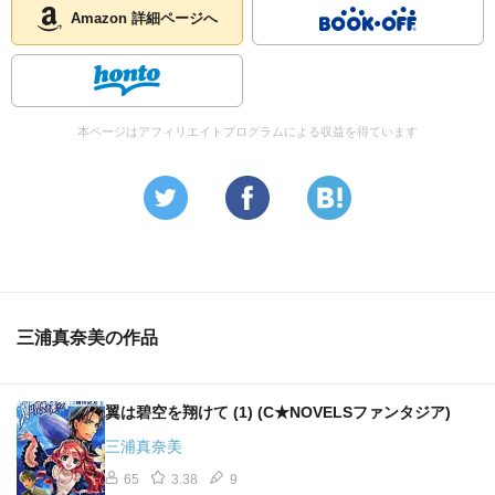
Amazon 詳細ページへ
本ページはアフィリエイトプログラムによる収益を得ています
三浦真奈美の作品
翼は碧空を翔けて (1) (C★NOVELSファンタジア)
三浦真奈美
65
3.38
9