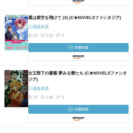
翼は碧空を翔けて (3) (C★NOVELSファンタジア)
三浦真奈美
43
3.42
5
女王陛下の薔薇 夢みる蕾たち (C★NOVELSファンタ
ジア)
三浦真奈美
42
3.46
5