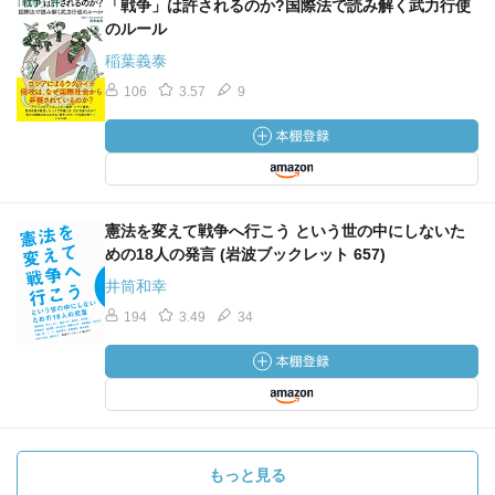
「戦争」は許されるのか?国際法で読み解く武力行使
のルール
稲葉義泰
106
3.57
9
憲法を変えて戦争へ行こう という世の中にしないた
めの18人の発言 (岩波ブックレット 657)
井筒和幸
194
3.49
34
もっと見る