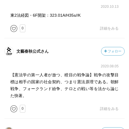
2020.10.13
東2法経図・6F開架：323.01A/H35s//K
0
詳細をみる
文藝春秋公式さん
フォロー
2020.08.05
【憲法学の第一人者が放つ、瞠目の戦争論】戦争の攻撃目
標は相手の国家の社会契約、つまり憲法原理である。朝鮮
戦争、フォークランド紛争、テロとの戦い等を法から論じ
た快著。
0
詳細をみる