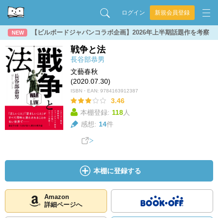
ログイン
新規会員登録
【ビルボードジャパンコラボ企画】2026年上半期話題作を考察
NEW
戦争と法
長谷部恭男
文藝春秋
(2020.07.30)
ISBN・EAN:
9784163912387
3.46
本棚登録:
118
人
感想:
14
件
本棚に登録する
Amazon
詳細ページへ