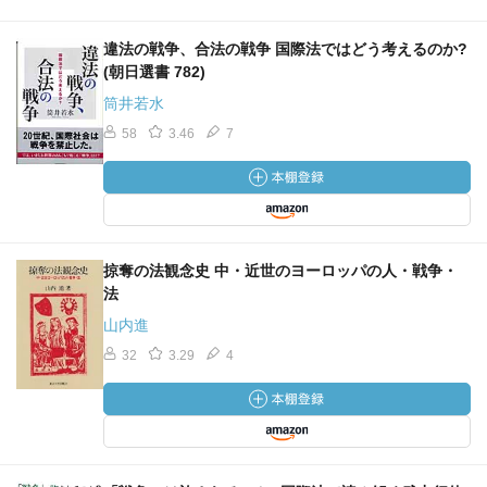
違法の戦争、合法の戦争 国際法ではどう考えるのか?
(朝日選書 782)
筒井若水
58
3.46
7
掠奪の法観念史 中・近世のヨーロッパの人・戦争・
法
山内進
32
3.29
4