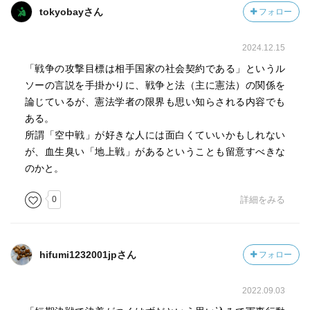
tokyobayさん
フォロー
2024.12.15
「戦争の攻撃目標は相手国家の社会契約である」というル
ソーの言説を手掛かりに、戦争と法（主に憲法）の関係を
論じているが、憲法学者の限界も思い知らされる内容でも
ある。
所謂「空中戦」が好きな人には面白くていいかもしれない
が、血生臭い「地上戦」があるということも留意すべきな
のかと。
0
詳細をみる
hifumi1232001jpさん
フォロー
2022.09.03