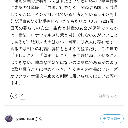
「短期決戦で決着がつくはずだという思い込みで軍事行動
に走るのは危険」「自国だけでなく、関係する国々が共通
してそこにラインが引かれていると考えているラインを十
分な理由もなく動揺させるべきでもありません」（217頁）
国民の暮らしの安全、生命と財産の安全が保障できるか
は、新型コロナウィルス対策と同じでしない方がいいこと
はあるが、絶対大丈夫はない、国家には友人は存在せず、
あるのは相互の利害計算にもとずく同盟者だけ、この世で
「正しいこと」「望ましいこと」を同時に満足させること
はできない、簡単な問題ではないのに簡単であるかのよう
に取り扱うことはやめるべき。たくさんの本書のフレーズ
がウクライナ侵攻を止める判断に用いられてほしいと願い
ます。
0
詳細をみる
yasu-sanさん
フォロー