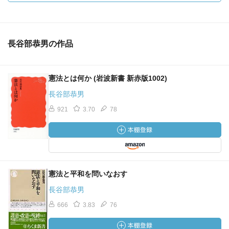
長谷部恭男の作品
憲法とは何か (岩波新書 新赤版1002)
長谷部恭男
921
3.70
78
憲法と平和を問いなおす
長谷部恭男
666
3.83
76