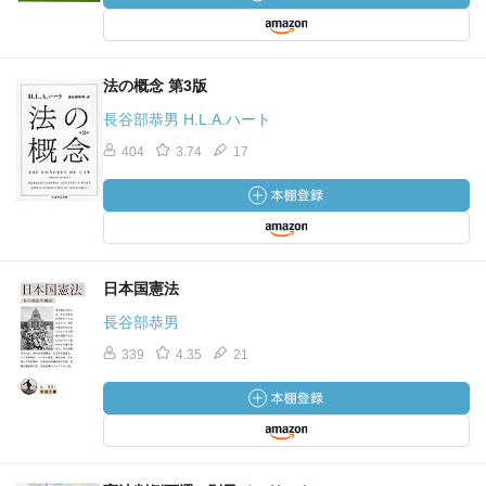
法の概念 第3版
長谷部恭男 H.L.A.ハート
404
3.74
17
日本国憲法
長谷部恭男
339
4.35
21