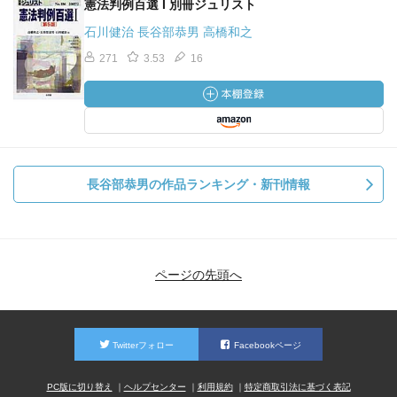
憲法判例百選 I 別冊ジュリスト
石川健治 長谷部恭男 高橋和之
271
3.53
16
長谷部恭男の作品ランキング・新刊情報
ページの先頭へ
Twitterフォロー
Facebookページ
PC版に切り替え
ヘルプセンター
利用規約
特定商取引法に基づく表記