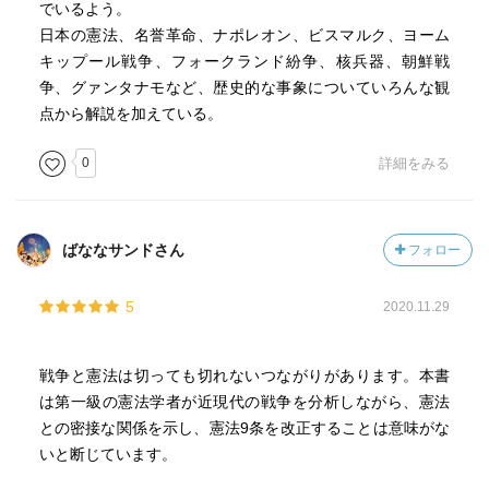
でいるよう。
日本の憲法、名誉革命、ナポレオン、ビスマルク、ヨーム
キップール戦争、フォークランド紛争、核兵器、朝鮮戦
争、グァンタナモなど、歴史的な事象についていろんな観
点から解説を加えている。
0
詳細をみる
ばななサンドさん
フォロー
5
2020.11.29
戦争と憲法は切っても切れないつながりがあります。本書
は第一級の憲法学者が近現代の戦争を分析しながら、憲法
との密接な関係を示し、憲法9条を改正することは意味がな
いと断じています。