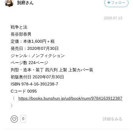
別府さん
フォロー
2020.07.13
戦争と法
長谷部恭男
定価：本体1,600円＋税
発売日：2020年07月30日
ジャンル：ノンフィクション
ページ数 224ページ
判型・造本・装丁 四六判 上製 上製カバー装
初版奥付日 2020年07月30日
ISBN 978-4-16-391238-7
Cコード 0095
〈
https://books.bunshun.jp/ud/book/num/9784163912387
〉
0
詳細をみる