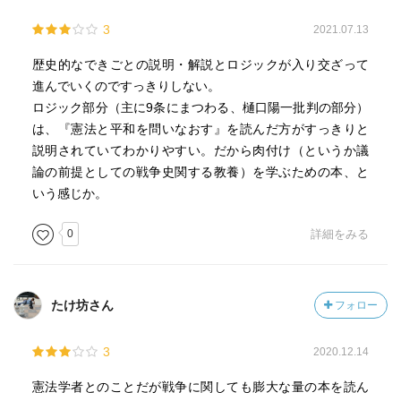
3
2021.07.13
歴史的なできごとの説明・解説とロジックが入り交ざって
進んでいくのですっきりしない。
ロジック部分（主に9条にまつわる、樋口陽一批判の部分）
は、『憲法と平和を問いなおす』を読んだ方がすっきりと
説明されていてわかりやすい。だから肉付け（というか議
論の前提としての戦争史関する教養）を学ぶための本、と
いう感じか。
0
詳細をみる
たけ坊さん
フォロー
3
2020.12.14
憲法学者とのことだが戦争に関しても膨大な量の本を読ん