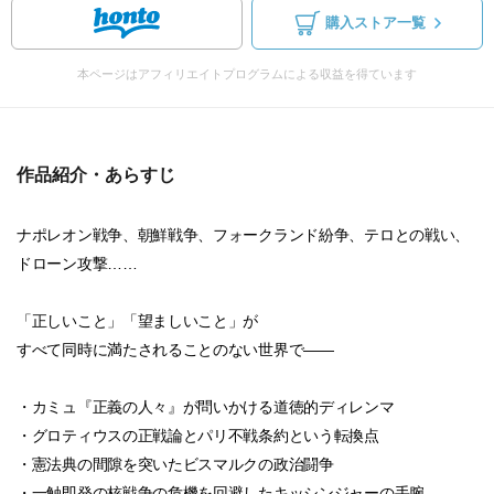
購入ストア一覧
本ページはアフィリエイトプログラムによる収益を得ています
作品紹介・あらすじ
ナポレオン戦争、朝鮮戦争、フォークランド紛争、テロとの戦い、
ドローン攻撃……
「正しいこと」「望ましいこと」が
すべて同時に満たされることのない世界で――
・カミュ『正義の人々』が問いかける道徳的ディレンマ
・グロティウスの正戦論とパリ不戦条約という転換点
・憲法典の間隙を突いたビスマルクの政治闘争
・一触即発の核戦争の危機を回避したキッシンジャーの手腕