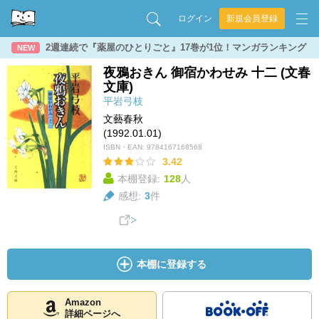
ログイン
新規会員登録
2週連続で『薬屋のひとりごと』17巻が1位！マンガランキング
NEW
夜鴉おきん 御宿かわせみ 十二 (文春
文庫)
平岩弓枝
文藝春秋
(1992.01.01)
ISBN・EAN:
9784167168568
3.42
本棚登録:
128
人
感想:
3
件
本棚に登録する
Amazon
詳細ページへ