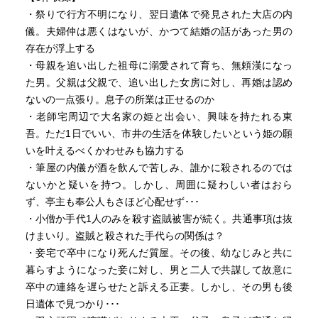
・祭りで行方不明になり、翌日遺体で発見された大店の内
儀。夫婦仲は悪くはないが、かつて結婚の話があった男の
存在が浮上する
・母親を追い出した祖母に溺愛されて育ち、無頼漢になっ
た男。父親は父親で、追い出した女房に対し、再婚は認め
ないの一点張り。息子の所業は正せるのか
・老師宅周辺で大名家の姫と出会い、興味を持たれる東
吾。ただ1日でいい、市井の生活を体験したいという姫の願
いを叶えるべくかわせみも協力する
・筆屋の内儀が酒を飲んで苦しみ、誰かに殺されるのでは
ないかと疑いを持つ。しかし、周囲に疑わしい者はおら
ず、亭主も奉公人もさほど心配せず･･･
・小僧か手代1人のみを殺す盗賊被害が続く。共通事項は抜
けまいり。盗賊と殺された手代らの関係は？
・妾宅で卒中になり死んだ質屋。その後、幼なじみと共に
暮らすようになった妾に対し、男と二人で共謀して故意に
卒中の連絡を遅らせたと訴える正妻。しかし、その男も後
日遺体で見つかり･･･