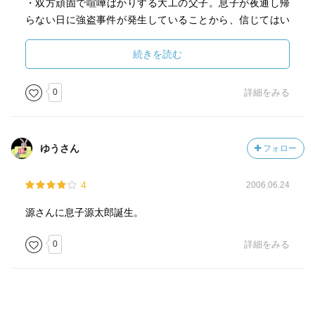
・双方頑固で喧嘩ばかりする大工の父子。息子が夜通し帰
らない日に強盗事件が発生していることから、信じてはい
るものの、心配する父は張り込みを始める
・源三郎長男・源太郎誕生
続きを読む
0
詳細をみる
ゆうさん
フォロー
4
2006.06.24
源さんに息子源太郎誕生。
0
詳細をみる