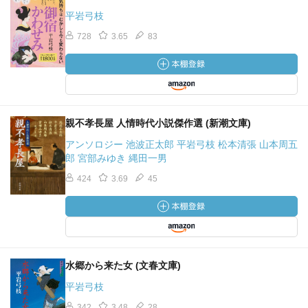
平岩弓枝
728
3.65
83
親不孝長屋 人情時代小説傑作選 (新潮文庫)
アンソロジー 池波正太郎 平岩弓枝 松本清張 山本周五
郎 宮部みゆき 縄田一男
424
3.69
45
水郷から来た女 (文春文庫)
平岩弓枝
342
3.48
28