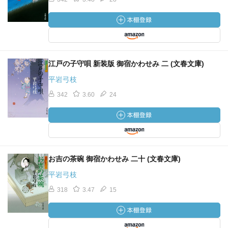
江戸の子守唄 新装版 御宿かわせみ 二 (文春文庫)
平岩弓枝
342
3.60
24
お吉の茶碗 御宿かわせみ 二十 (文春文庫)
平岩弓枝
318
3.47
15