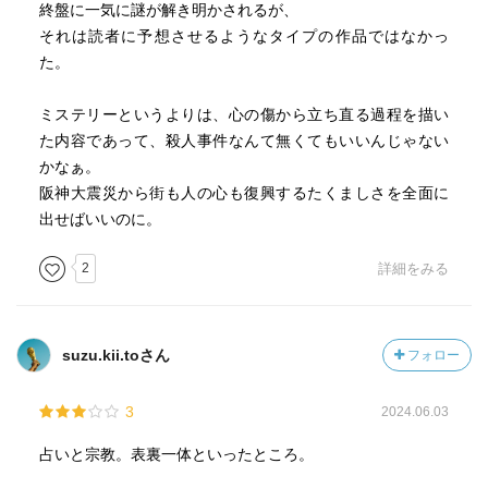
終盤に一気に謎が解き明かされるが、
それは読者に予想させるようなタイプの作品ではなかっ
た。
ミステリーというよりは、心の傷から立ち直る過程を描い
た内容であって、殺人事件なんて無くてもいいんじゃない
かなぁ。
阪神大震災から街も人の心も復興するたくましさを全面に
出せばいいのに。
2
詳細をみる
suzu.kii.toさん
フォロー
3
2024.06.03
占いと宗教。表裏一体といったところ。