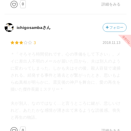
0
詳細をみる
ichigosambaさん
フォロー
3
2018.11.13
＊「そろそろ時間切れです。心の準備をして下さい」。メ
イに差出人不明のメールが届いた日から、夫は別人のよう
に変わってしまった。しかも夫はその後、殺人容疑で逮捕
される。続発する事件と過去とが繋がったとき、思いもよ
らぬ真相が明らかに。震災後の神戸を舞台に、愛の再生を
描いた傑作長篇ミステリー＊
夫が別人、なのではなく…と言うところに鍵が。悲しいけ
れど、あたたかな感情が湧き出て来るような読後感。喪失
と再生の物語。
0
詳細をみる