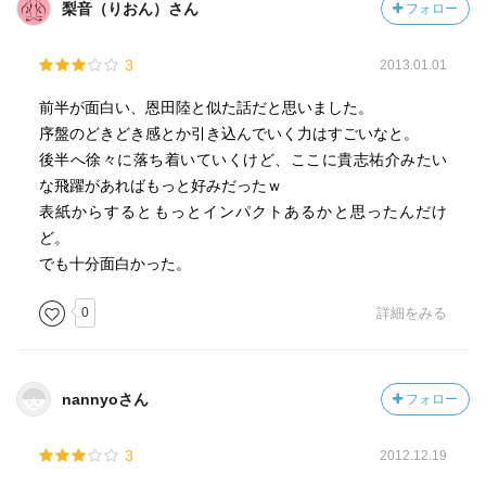
梨音（りおん）さん
フォロー
3
2013.01.01
前半が面白い、恩田陸と似た話だと思いました。
序盤のどきどき感とか引き込んでいく力はすごいなと。
後半へ徐々に落ち着いていくけど、ここに貴志祐介みたい
な飛躍があればもっと好みだったｗ
表紙からするともっとインパクトあるかと思ったんだけ
ど。
でも十分面白かった。
0
詳細をみる
nannyoさん
フォロー
3
2012.12.19