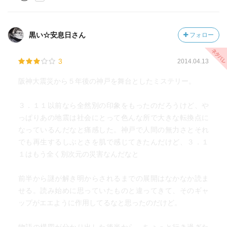
黒い☆安息日さん
フォロー
3
2014.04.13
阪神大震災から５年後の神戸を舞台としたミステリー。
３．１１以前なら全然別の印象をもったのだろうけど、や
っぱりあの地震は社会にとって色んな所で大きな転換点に
なっているんだなと痛感した。神戸で人間の無力さとそれ
でも再生するしぶとさを肌で感じてきたんだけど、３．１
１はもう全く別次元の災害なんだなと
前半から謎が解き明からされるまでの展開はなかなか読ま
せる。読み始めに思っていたものと違ってきて、そのギャ
ップがエエように作用してるなと思ったのだけど。