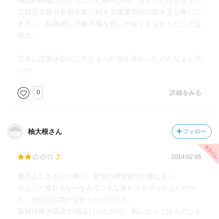
物語の構図が分かり出した後半から、ちょっと行き過ぎた
ご都合主義や新興宗教に対する遠慮気味の描き方が鼻につ
き出し、結果的に中途半端な感じがぬぐえなかったことは
残念。
完全に恋愛小説にしてしまった方が良かったのかなぁと思
った
0
詳細をみる
柚大根さん
フォロー
2
2014.02.05
柴田よしきさんの描く、女性の感情起伏の激しさに
ちょっと疲れるなーなんでこんな皆ヒステリックなんだー
と、当分読む気がなかったのだけど、
阪神淡路大震災の物語だったので、気になって読んでしま