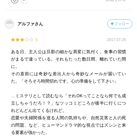
アルファさん
フォロー
3
2017.07.25
ある日、主人公は旦那の細かな異変に気付く。食事の習慣
がまるで違っている。それもたった数日間、離れていた間
に。
その直前には奇妙な差出人から奇妙なメールが届いてい
た。「そろそろ時間切れです。心の準備をして下さい」
…ミステリとして読むなら「それOKってことなら何でも成
立しちゃうだろ！？」なツッコミどころが後半に行くにつ
れどんどん出てくるけれど。
恋愛や夫婦関係を巡る人間の気持ちや、自然災害と人の死
の問題、など、ヒューマンドラマ的な視点ではズシンと来
る要素が強かった。