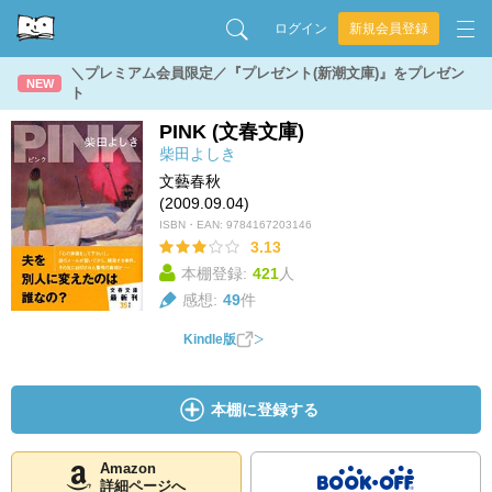
ログイン
新規会員登録
＼プレミアム会員限定／『プレゼント(新潮文庫)』をプレゼン
NEW
ト
PINK (文春文庫)
柴田よしき
文藝春秋
(2009.09.04)
ISBN・EAN:
9784167203146
3.13
本棚登録:
421
人
感想:
49
件
Kindle版
本棚に登録する
Amazon
詳細ページへ