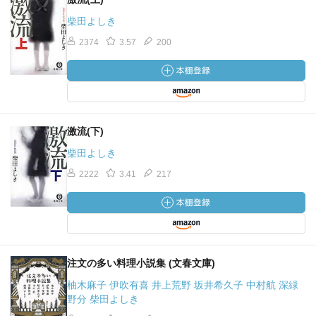
柴田よしき
2374
3.57
200
激流(下)
柴田よしき
2222
3.41
217
注文の多い料理小説集 (文春文庫)
柚木麻子 伊吹有喜 井上荒野 坂井希久子 中村航 深緑
野分 柴田よしき