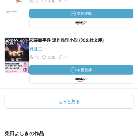
51
3.36
7
恋霊館事件 連作推理小説 (光文社文庫)
谺健二
41
3.25
7
もっと見る
柴田よしきの作品