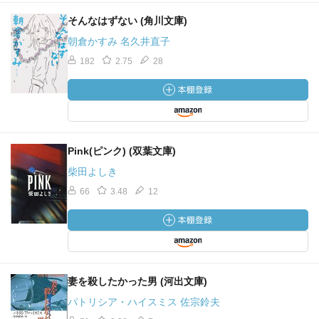
そんなはずない (角川文庫)
朝倉かすみ 名久井直子
182
2.75
28
Pink(ピンク) (双葉文庫)
柴田よしき
66
3.48
12
妻を殺したかった男 (河出文庫)
パトリシア・ハイスミス 佐宗鈴夫