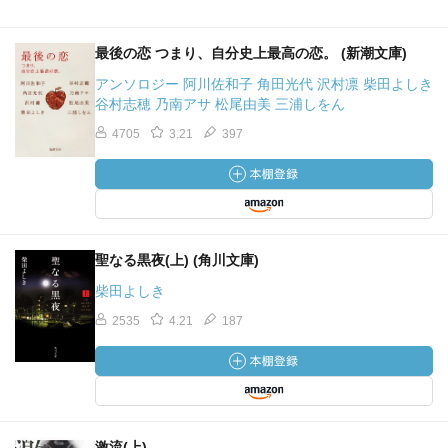
最後の恋 つまり、自分史上最高の恋。 (新潮文庫)
アンソロジー 阿川佐和子 角田光代 沢村凛 柴田よしき
谷村志穂 乃南アサ 松尾由美 三浦しをん
4705
3.21
397
聖なる黒夜(上) (角川文庫)
柴田よしき
2535
4.21
187
激流(上)