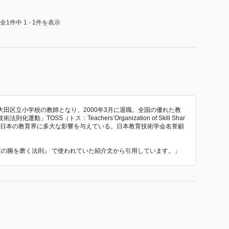
全1件中 1 - 1件を表示
田区立小学校の教師となり、2000年3月に退職。全国の優れた教
TOSS（トス：Teachers’Organization of Skill Shar
、日本の教育界に多大な影響を与えている。日本教育技術学会名誉顧
授業の腕を磨く法則』 で使われていた紹介文から引用しています。」