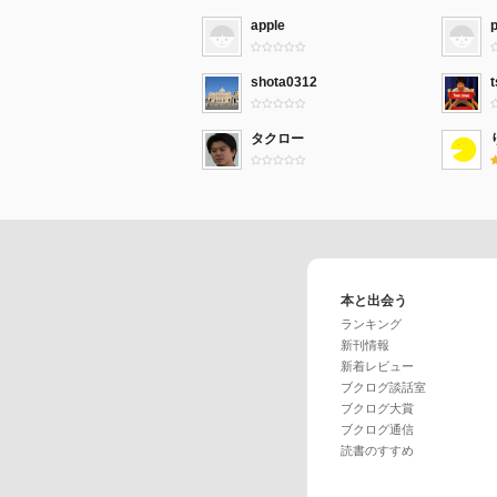
apple
shota0312
タクロー
本と出会う
ランキング
新刊情報
新着レビュー
ブクログ談話室
ブクログ大賞
ブクログ通信
読書のすすめ