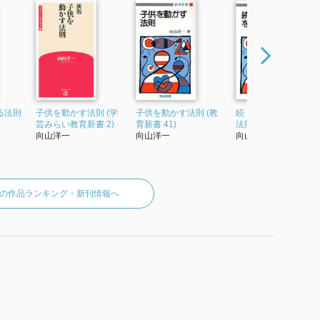
る法則
子供を動かす法則 (学
子供を動かす法則 (教
続・授業の腕をあげ
芸みらい教育新書 2)
育新書 41)
法則 (教育新書 11)
向山洋一
向山洋一
向山洋一
の作品ランキング・新刊情報へ