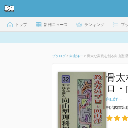
トップ
新刊ニュース
ランキング
ブ
ブクログ
>
向山洋一
>
骨太な実践を創る向山型理
骨太
ロ・
向山洋一
明治図書出