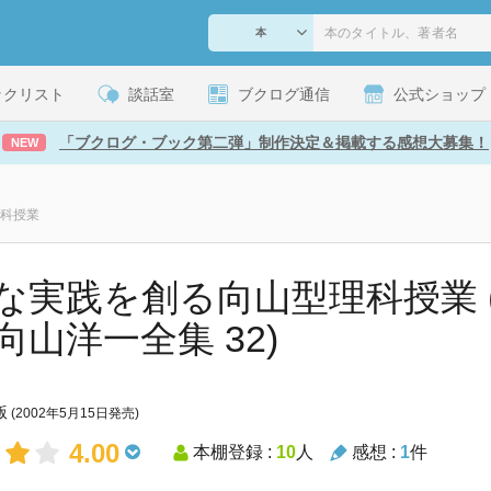
ックリスト
談話室
ブクログ通信
公式ショップ
「ブクログ・ブック第二弾」制作決定＆掲載する感想大募集！
NEW
科授業
な実践を創る向山型理科授業 
向山洋一全集 32)
版
(2002年5月15日発売)
4.00
本棚登録 :
10
人
感想 :
1
件