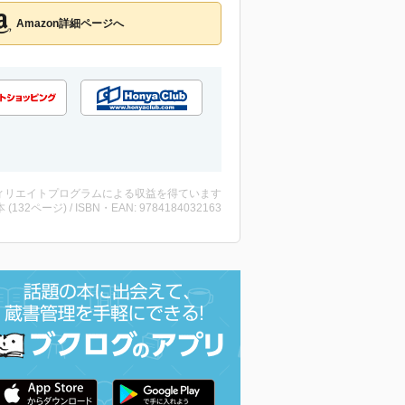
Amazon詳細ページへ
ィリエイトプログラムによる収益を得ています
・本 (132ページ) / ISBN・EAN: 9784184032163