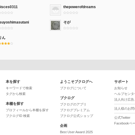
pisces0311
thepowerofdreams
tsuyoshimasutani
そが
りん
本を探す
ようこそブクログへ
サポート
キーワードで検索
ブクログについて
お知らせ
タグから検索
ヘルプセンタ
ブクログ
法人向け広告
本棚を探す
ブクログのアプリ
法人様のお問
プロフィールから本棚を探す
ブクログプレミアム
ブクログID 検索
ブクログ公式ショップ
公式Twitter
Facebookペ
企画
Best User Award 2025