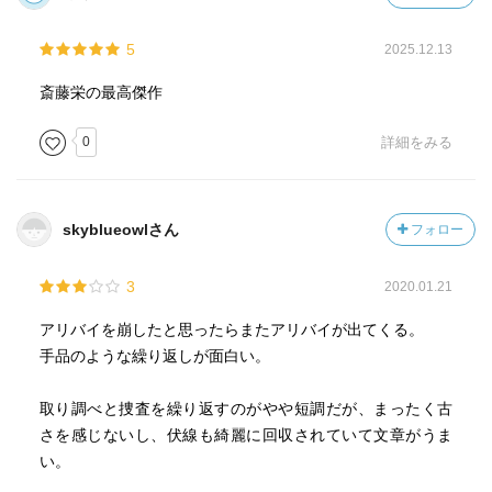
5
2025.12.13
斎藤栄の最高傑作
0
詳細をみる
skyblueowlさん
フォロー
3
2020.01.21
アリバイを崩したと思ったらまたアリバイが出てくる。
手品のような繰り返しが面白い。
取り調べと捜査を繰り返すのがやや短調だが、まったく古
さを感じないし、伏線も綺麗に回収されていて文章がうま
い。