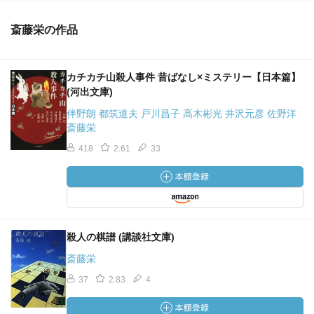
斎藤栄の作品
カチカチ山殺人事件 昔ばなし×ミステリー【日本篇】
(河出文庫)
伴野朗 都筑道夫 戸川昌子 高木彬光 井沢元彦 佐野洋
斎藤栄
418
2.61
33
殺人の棋譜 (講談社文庫)
斎藤栄
37
2.83
4