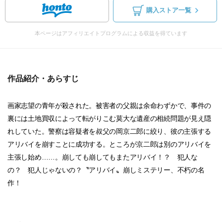
購入ストア一覧
本ページはアフィリエイトプログラムによる収益を得ています
作品紹介・あらすじ
画家志望の青年が殺された。被害者の父親は余命わずかで、事件の
裏には土地買収によって転がりこむ莫大な遺産の相続問題が見え隠
れしていた。警察は容疑者を叔父の岡京二郎に絞り、彼の主張する
アリバイを崩すことに成功する。ところが京二郎は別のアリバイを
主張し始め……。崩しても崩してもまたアリバイ！？ 犯人な
の？ 犯人じゃないの？〝アリバイ〟崩しミステリー、不朽の名
作！