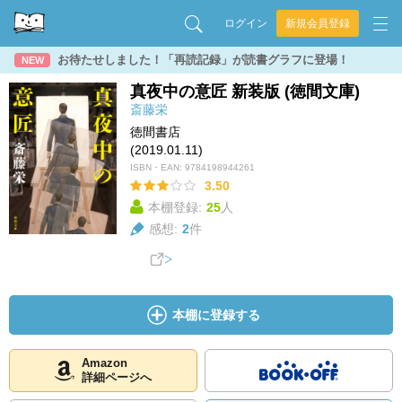
ログイン
新規会員登録
お待たせしました！「再読記録」が読書グラフに登場！
NEW
真夜中の意匠 新装版 (徳間文庫)
斎藤栄
徳間書店
(2019.01.11)
ISBN・EAN:
9784198944261
3.50
本棚登録:
25
人
感想:
2
件
本棚に登録する
Amazon
詳細ページへ