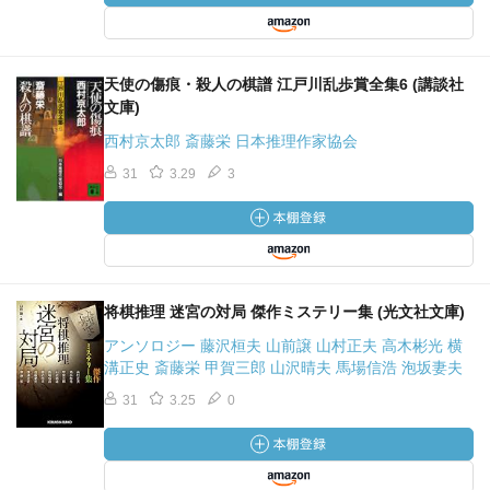
天使の傷痕・殺人の棋譜 江戸川乱歩賞全集6 (講談社
文庫)
西村京太郎 斎藤栄 日本推理作家協会
31
3.29
3
将棋推理 迷宮の対局 傑作ミステリー集 (光文社文庫)
アンソロジー 藤沢桓夫 山前譲 山村正夫 高木彬光 横
溝正史 斎藤栄 甲賀三郎 山沢晴夫 馬場信浩 泡坂妻夫
31
3.25
0