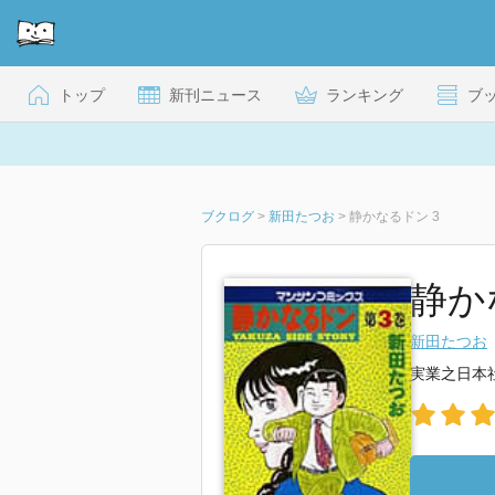
トップ
新刊ニュース
ランキング
ブ
ブクログ
>
新田たつお
>
静かなるドン 3
静か
新田たつお
実業之日本