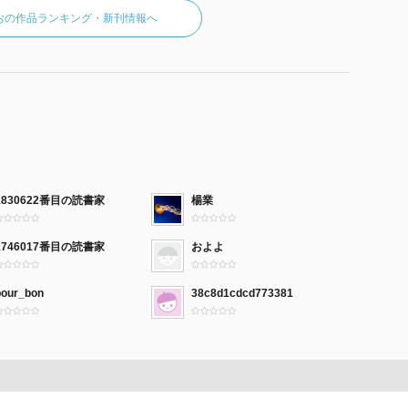
おの作品ランキング・新刊情報へ
1830622番目の読書家
楊業
1746017番目の読書家
およよ
bour_bon
38c8d1cdcd773381