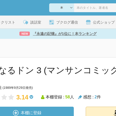
ックリスト
談話室
ブクログ通信
公式ショップ
『永遠の記憶』が1位に！本ランキング
NEW
なるドン 3 (マンサンコミック
社
(1989年9月29日発売)
3.14
本棚登録 :
58
人
感想 :
2
件
本棚に登録