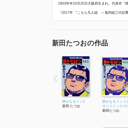
1953年年10月25日大阪府生まれ。代表
「2017年 『こちら凡人組 ～鬼州組三代
新田たつおの作品
静かなるドン1
静かなるドン 1 
新田 たつお
サンコミックス)
新田たつお