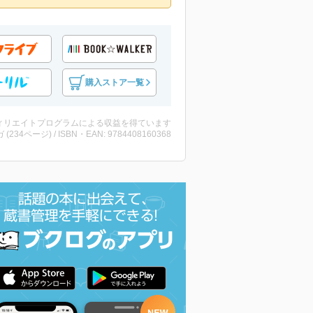
購入ストア一覧
ィリエイトプログラムによる収益を得ています
 (234ページ) / ISBN・EAN: 9784408160368