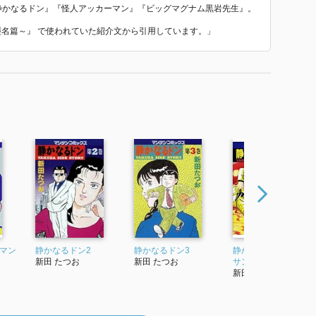
作『静かなるドン』『怪人アッカーマン』『ビッグマグナム黒岩先生』。
目襲名篇～』 で使われていた紹介文から引用しています。」
(マン
静かなるドン2
静かなるドン3
静かなるドン 4 (マン
新田 たつお
新田 たつお
サンコミックス)
新田たつお