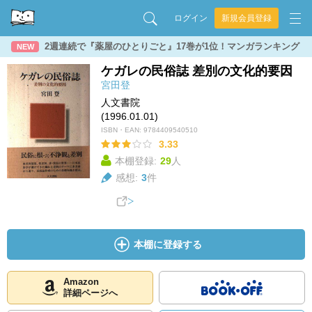
ログイン
新規会員登録
2週連続で『薬屋のひとりごと』17巻が1位！マンガランキング
NEW
ケガレの民俗誌 差別の文化的要因
宮田登
人文書院
(1996.01.01)
ISBN・EAN:
9784409540510
3.33
本棚登録:
29
人
感想:
3
件
本棚に登録する
Amazon
詳細ページへ