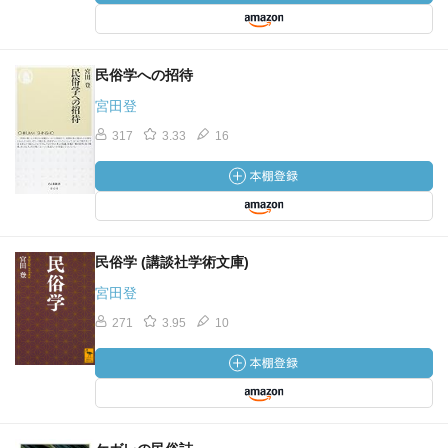
民俗学への招待
宮田登
317
3.33
16
民俗学 (講談社学術文庫)
宮田登
271
3.95
10