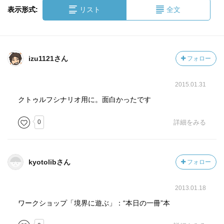
表示形式:
リスト
全文
izu1121さん
フォロー
2015.01.31
クトゥルフシナリオ用に。面白かったです
0
詳細をみる
kyotolibさん
フォロー
2013.01.18
ワークショップ「境界に遊ぶ」：“本日の一冊”本