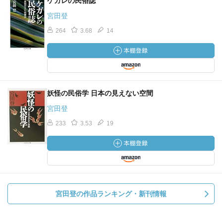
ケガレの民俗誌
宮田登
264
3.68
14
妖怪の民俗学 日本の見えない空間
宮田登
233
3.53
19
宮田登の作品ランキング・新刊情報