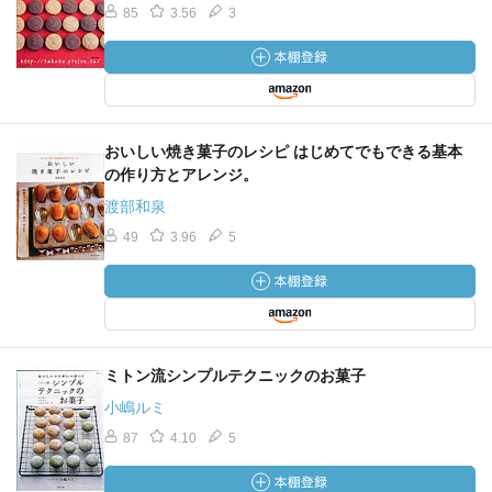
85
3.56
3
おいしい焼き菓子のレシピ はじめてでもできる基本
の作り方とアレンジ。
渡部和泉
49
3.96
5
ミトン流シンプルテクニックのお菓子
小嶋ルミ
87
4.10
5