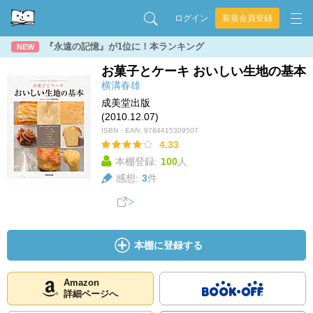
ログイン
新規会員登録
『永遠の記憶』が1位に！本ランキング
NEW
お菓子とケーキ おいしい生地の基本
横溝春雄
成美堂出版
(2010.12.07)
ISBN・EAN:
9784415309507
4.33
本棚登録:
100
人
感想:
3
件
本棚に登録する
Amazon
詳細ページへ