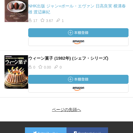
NHK出版 ジャン=ポール・エヴァン 日高良実 横溝春
雄 渡辺麻紀
17
3.67
1
ウィーン菓子 (1982年) (シェフ・シリーズ)
0
0.00
0
ページの先頭へ