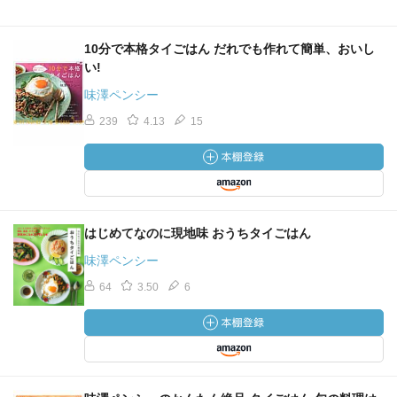
10分で本格タイごはん だれでも作れて簡単、おいし
い!
味澤ペンシー
239
4.13
15
はじめてなのに現地味 おうちタイごはん
味澤ペンシー
64
3.50
6