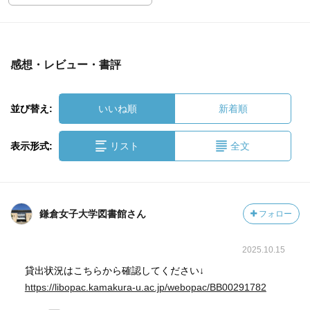
感想・レビュー・書評
並び替え:
いいね順
新着順
表示形式:
リスト
全文
鎌倉女子大学図書館さん
フォロー
2025.10.15
貸出状況はこちらから確認してください↓
https://libopac.kamakura-u.ac.jp/webopac/BB00291782