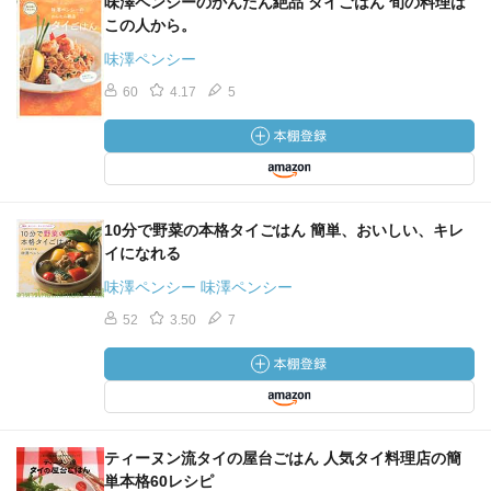
味澤ペンシーのかんたん絶品 タイごはん 旬の料理は
この人から。
味澤ペンシー
60
4.17
5
10分で野菜の本格タイごはん 簡単、おいしい、キレ
イになれる
味澤ペンシー 味澤ペンシー
52
3.50
7
ティーヌン流タイの屋台ごはん 人気タイ料理店の簡
単本格60レシピ