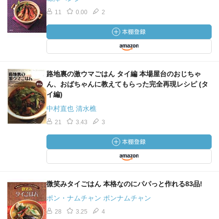
11
0.00
2
路地裏の激ウマごはん タイ編 本場屋台のおじちゃ
ん、おばちゃんに教えてもらった完全再現レシピ (タ
イ編)
中村直也 清水樵
21
3.43
3
微笑みタイごはん 本格なのにパパっと作れる83品!
ポン・ナムチャン ポンナムチャン
28
3.25
4