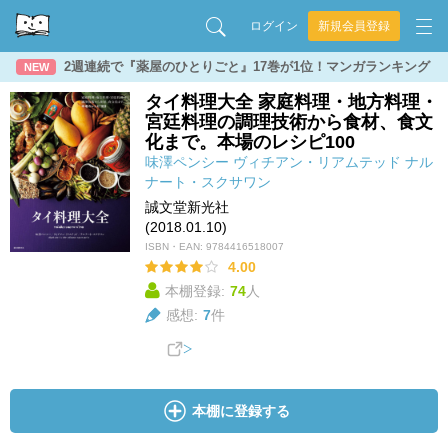
ログイン
新規会員登録
2週連続で『薬屋のひとりごと』17巻が1位！マンガランキング
NEW
タイ料理大全 家庭料理・地方料理・
宮廷料理の調理技術から食材、食文
化まで。本場のレシピ100
味澤ペンシー
ヴィチアン・リアムテッド
ナル
ナート・スクサワン
誠文堂新光社
(2018.01.10)
ISBN・EAN:
9784416518007
4.00
本棚登録:
74
人
感想:
7
件
本棚に登録する