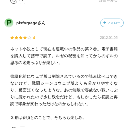
1
詳細をみる
pisforpageさん
フォロー
4
2012.01.05
ネット小説として現在も連載中の作品の第２巻。電子書籍
を購入して携帯で読了。ルゼの秘密を知ってからのギルの
思考の迷走っぷりが楽しい。
書籍化前にウェブ版は削除されているので読み比べはでき
ないけど、戦闘シーンはウェブ版よりも分かりやすくな
り、反面短くなったような。あの無敵で容赦ない戦いっぷ
りに惹かれたので少し残念だけど、もしかしたら初読と再
読で印象が変わっただけなのかもしれない。
３巻は春頃とのことで、そちらも楽しみ。