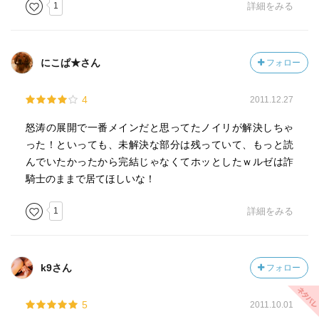
1
詳細をみる
にこぱ★さん
フォロー
4
2011.12.27
怒涛の展開で一番メインだと思ってたノイリが解決しちゃ
った！といっても、未解決な部分は残っていて、もっと読
んでいたかったから完結じゃなくてホッとしたｗルゼは詐
騎士のままで居てほしいな！
1
詳細をみる
k9さん
フォロー
5
2011.10.01