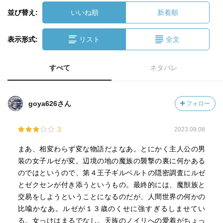
並び替え:
いいね順
新着順
表示形式:
リスト
全文
すべて
ネタバレ
goya626さん
フォロー
3
2023.09.08
まあ、相変わらず変な物語だよなあ。とにかく主人公の男
装の女子ルゼが変。辺境の地の魔族の襲撃の裏に何かある
のではというので、第４王子ギルベルトの隠密調査にルゼ
とゼクセンが付き添うというもの。最終的には、魔獣族と
交易をしようということになるのだが、人間世界の何かの
比喩かなあ。ルゼが１３歳のくせに強すぎるしませてい
る。女っけはまるでなし。天族のノイリへの愛着がちょっ