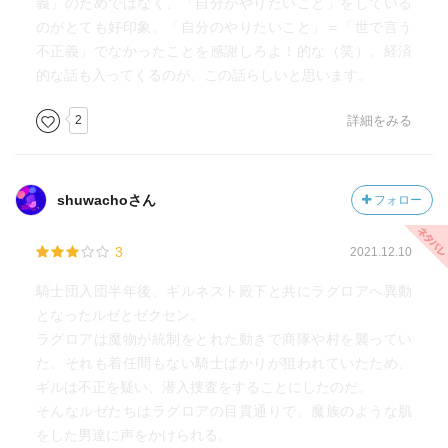
義」のためではなく、「自分がやりたいこと」をしている
のがとても好印象。「自分のやりたいこと」＝「世で言う
不正義」でなかったことを感謝しろよ！的な（笑）。経済
的な話も入ってくるのが、この話らしいと思います。
2
詳細をみる
shuwachoさん
フォロー
3
2021.12.10
騎士団入団半年後、ギルネスト殿下と共にラグロアへ異動
となったルゼとゼクセン。
ラグロアは魔物が統制をとれた動きで商隊や村を襲ってい
た。それも着任間もない騎士ばかりが狙われていたため、
ギルは不正を疑い、潜入捜査をすることにしたのだ。
そんなルゼたちはラグロアの目貫通りで、魔族のような肌
をした男達に声をかけられる。