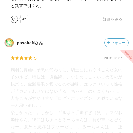
と異常で引くね。
45
詳細をみる
psycheNさん
フォロー
5
2018.12.27
病弱な貴族の子息の代わりに、騎士団にもぐりこんだ女の
子のルゼ。特技は「傀儡術」、いじめっこをいじめるのが
快楽で、金髪碧眼を愛でるのが趣味。はっきりいって性格
が「良い」わけではない「るーちゃん」のだまくらかし、
人をころがすやり方が「ログ・ホライズン」と似ているな
ーと思いました。
楽しかった～。しかし、ギルは不手際すぎ（笑）。マジお
姫様やん。彼にはちょっとるーちゃんは、荷が重いと思う
なー。意外と思考はフツーだし～。るーちゃんは、「正