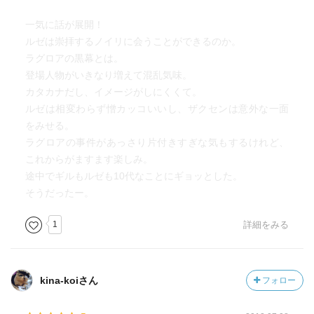
一気に話が展開！
ルゼは崇拝するノイリに会うことができるのか。
ラグロアの黒幕とは。
登場人物がいきなり増えて混乱気味。
カタカナだし、イメージがしにくくて。
ルゼは相変わらず憎カッコいいし、ザクセンは意外な一面
をみせる。
ラグロアの事件があっさり片付きすぎな気もするけれど、
これからがますます楽しみ。
途中でギルもルゼも10代なことにギョッとした。
そうだったー。
1
詳細をみる
kina-koiさん
フォロー