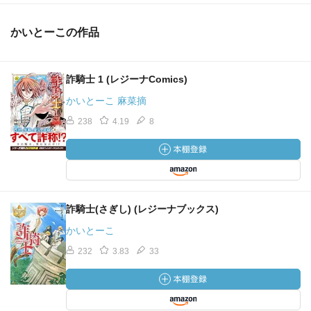
かいとーこの作品
詐騎士 1 (レジーナComics)
かいとーこ 麻菜摘
238
4.19
8
詐騎士(さぎし) (レジーナブックス)
かいとーこ
232
3.83
33