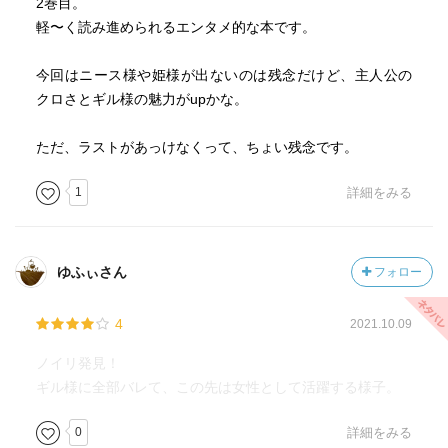
2巻目。
軽〜く読み進められるエンタメ的な本です。
今回はニース様や姫様が出ないのは残念だけど、主人公の
クロさとギル様の魅力がupかな。
ただ、ラストがあっけなくって、ちょい残念です。
1
詳細をみる
ゆふぃさん
フォロー
4
2021.10.09
ノイリ発見！
ギル様に全部バレて、この先は女性として活躍する様子。
0
詳細をみる