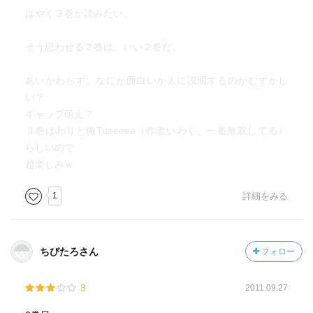
はやく３巻が読みたい。
そう思わせる２巻は、いい２巻だ。
あいかわらず、なにが面白いか人に説明するのがむずかし
い？
ギャップ萌え？
３巻はわりと俺Tueeeee（作者いわく、一番無双してる）
らしいので
超楽しみｗ
1
詳細をみる
ちびたろさん
フォロー
3
2011.09.27