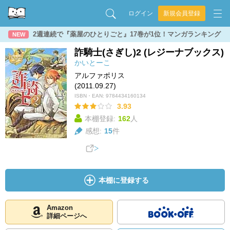
ログイン
新規会員登録
2週連続で『薬屋のひとりごと』17巻が1位！マンガランキング
NEW
詐騎士(さぎし)2 (レジーナブックス)
かいとーこ
アルファポリス
(2011.09.27)
ISBN・EAN:
9784434160134
3.93
本棚登録:
162
人
感想:
15
件
本棚に登録する
Amazon
詳細ページへ