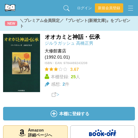
ログイン
新規会員登録
＼プレミアム会員限定／『プレゼント(新潮文庫)』をプレゼン
NEW
ト
オオカミと神話・伝承
ジルラガッシュ
高橋正男
大修館書店
(1992.01.01)
ISBN・EAN:
9784469243208
3.67
本棚登録:
25
人
感想:
2
件
本棚に登録する
Amazon
詳細ページへ