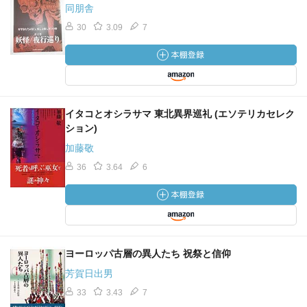
同朋舎
30
3.09
7
イタコとオシラサマ 東北異界巡礼 (エソテリカセレク
ション)
加藤敬
36
3.64
6
ヨーロッパ古層の異人たち 祝祭と信仰
芳賀日出男
33
3.43
7