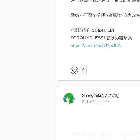
左目を潰された妻は、形見の狙撃
戦術が丁寧で分隊の戦闘に迫力が
#書籍紹介 @BizHack1
#GROUNDLESS1隻眼の狙撃兵
https://amzn.to/3UYpUEX
2022/10/02
0
SnowyYuki
さん
の感想
2016年11月17日
隻眼の狙撃兵／募兵／たった3日で