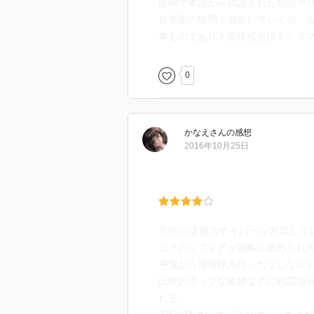
疫病で本国から鎖国された島国ア
自警団の狭間で混乱していく街。
事ものであり人間模様を描くドラ
0
かなえ
さん
の感想
2016年10月25日
表紙の凄腕スナイパーが無双して
公？のソフィアが策略に嵌められ
序盤から感情移入待ったなしなス
比較的ポップな絵柄なのに戦闘描
れる。