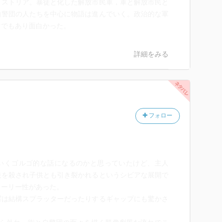
リストリア。暴徒と化した解放市民軍，軍と解放市民と
自警団の人たちを中心に物語は進んでいく。政治的な軍
マでもあり面白かった。
詳細をみる
フォロー
いくゴルゴ的な話になるのかと思っていたけど、主人
夫を殺され子供とも引き裂かれるというシビアな展開で
トーリー性があった。
写は結構スプラッターだったりするギャップにも驚かさ