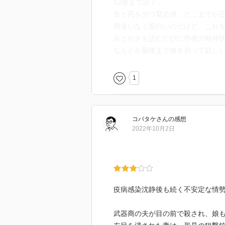
12巻まで読了。
生と死を分つ緊迫感、どこまでが
間違いなく面白いのだけど、これ
あとがきを読むたびに作者の精神
なんとか最後まで描き切って欲し
1
コバタケ
さん
の感想
2022年10月2日
疫病感染沈静後も続く不安定な情
武器商の夫が目の前で殺され、娘