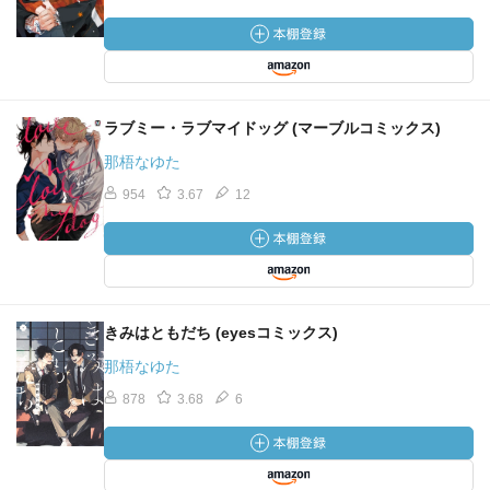
ラブミー・ラブマイドッグ (マーブルコミックス)
那梧なゆた
954
3.67
12
きみはともだち (eyesコミックス)
那梧なゆた
878
3.68
6