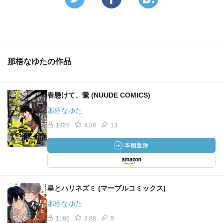
那梧なゆたの作品
春懸けて、鶯 (NUUDE COMICS)
那梧なゆた
1928
4.08
13
星とハリネズミ (マーブルコミックス)
那梧なゆた
1186
3.88
9