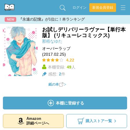
ログイン
新規会員登録
『永遠の記憶』が1位に！本ランキング
NEW
お試しデリバリーラヴァー【単行本
版】 (リキューレコミックス)
那梧なゆた
オーバーラップ
(2017.02.25)
4.22
本棚登録:
49
人
感想:
2
件
紙の本
本棚に登録する
Amazon
購入ストア一覧
詳細ページへ