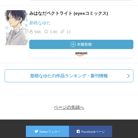
みはなだペクトライト (eyesコミックス)
那梧なゆた
846
3.86
13
那梧なゆたの作品ランキング・新刊情報
ページの先頭へ
Twitterフォロー
Facebookページ