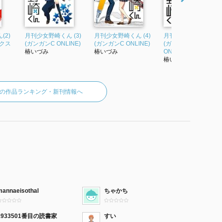
(2)
月刊少女野崎くん (3)
月刊少女野崎くん (4)
月刊少女野崎くん(5)
クス
(ガンガンC ONLINE)
(ガンガンC ONLINE)
(ガンガンコミックス
椿いづみ
椿いづみ
ONLINE)
椿いづみ
の作品ランキング・新刊情報へ
mannaeisothal
ちゃかち
1933501番目の読書家
すい