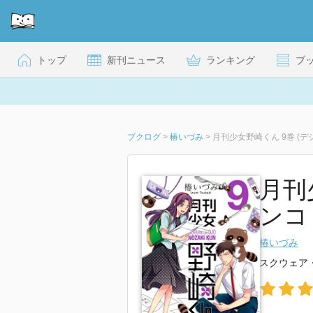
トップ
新刊ニュース
ランキング
ブ
ブクログ
>
椿いづみ
>
月刊少女野崎くん 9巻 (デ
月刊
ンコミ
椿いづみ
スクウェア