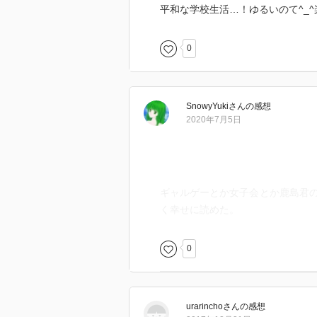
平和な学校生活…！ゆるいのて^_
0
SnowyYuki
さん
の感想
2020年7月5日
ギャルゲーとか女子会とか鹿島君
く幸せに読めた。
0
urarincho
さん
の感想