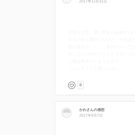
2017年12月31日
今回も大笑。笑い声をかみ殺すの
するのかと期待したけど、それほ
郎の反応が・・・。若のローレラ
れしていいのか？とうとうカップ
だ後は飽きてしまうなんて・・・
ことに？？？と思ったのに。
0
かわ
さん
の感想
2017年9月7日