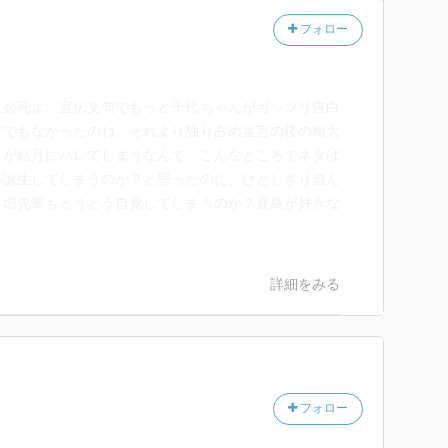
フォロー
に必死よ。宣伝文句でもっと千代ちゃんがガッツリ告白
どでもなかったのね。それより独り占め宣言の後の梅太
イが結月にバレてしまうなんて。こんなところでネタば
ル誕生してしまうのか？と思ったのに、ひとしきり遊ん
。堀先輩もとうとう自覚してしまうのか？鹿島が好きな
詳細をみる
フォロー