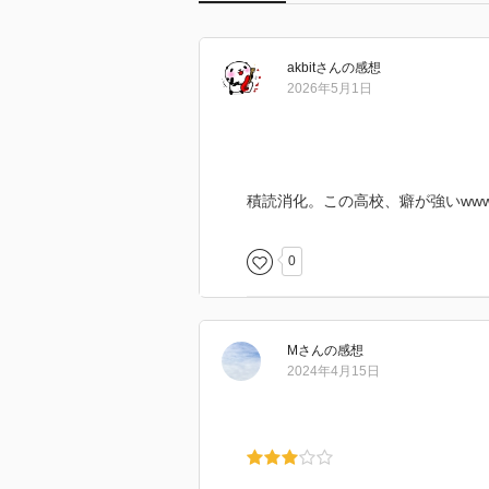
akbit
さん
の感想
2026年5月1日
積読消化。この高校、癖が強いww
0
M
さん
の感想
2024年4月15日