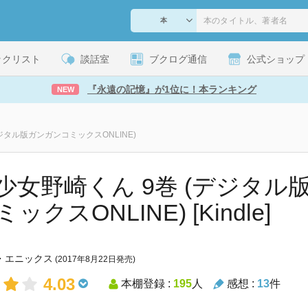
ックリスト
談話室
ブクログ通信
公式ショップ
『永遠の記憶』が1位に！本ランキング
NEW
ジタル版ガンガンコミックスONLINE)
少女野崎くん 9巻 (デジタル
ックスONLINE) [Kindle]
・エニックス
(2017年8月22日発売)
4.03
本棚登録 :
195
人
感想 :
13
件