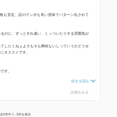
性格も安定、話のテンポも良い意味でパターン化されて
いるのに、ずっとすれ違い、くっついたりする雰囲気が
んてしたくねぇよそもそも興味ないしっていうかどうせ
方にオススメです。
。
画です。
をぶっ込んでくるから、雑誌は青年漫画なんだけど、少
。
詳細をみる
全5件中 1 - 5件を表示