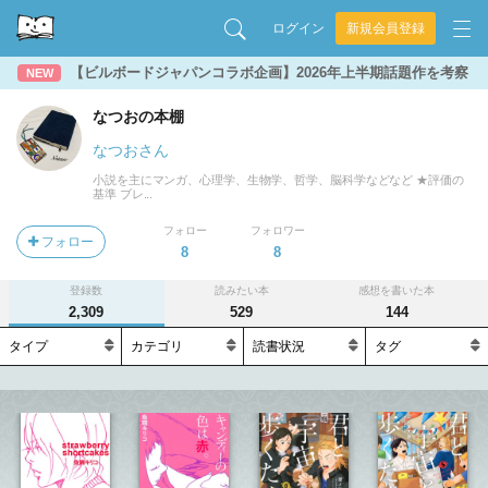
ログイン
新規会員登録
【ビルボードジャパンコラボ企画】2026年上半期話題作を考察
NEW
なつおの本棚
なつおさん
小説を主にマンガ、心理学、生物学、哲学、脳科学などなど ★評価の
基準 ブレ...
フォロー
フォロワー
フォロー
8
8
登録数
読みたい本
感想を書いた本
2,309
529
144