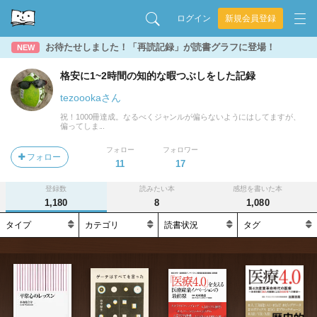
ログイン
新規会員登録
お待たせしました！「再読記録」が読書グラフに登場！
NEW
格安に1~2時間の知的な暇つぶしをした記録
tezoookaさん
祝！1000冊達成。なるべくジャンルが偏らないようにはしてますが、
偏ってしま...
フォロー
フォロワー
フォロー
11
17
登録数
読みたい本
感想を書いた本
1,180
8
1,080