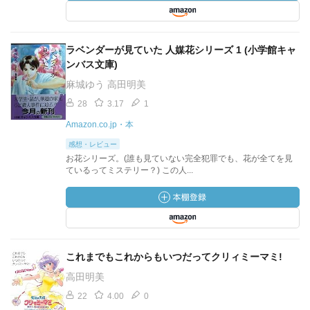
ラベンダーが見ていた 人媒花シリーズ 1 (小学館キャ
ンバス文庫)
麻城ゆう 高田明美
28
3.17
1
Amazon.co.jp・本
感想・レビュー
お花シリーズ。(誰も見ていない完全犯罪でも、花が全てを見
ているってミステリー？) この人...
これまでもこれからもいつだってクリィミーマミ!
高田明美
22
4.00
0