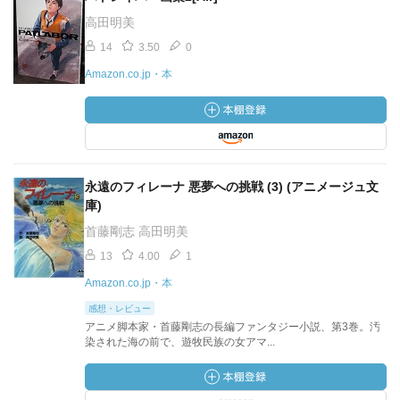
高田明美
14
3.50
0
Amazon.co.jp・本
永遠のフィレーナ 悪夢への挑戦 (3) (アニメージュ文
庫)
首藤剛志 高田明美
13
4.00
1
Amazon.co.jp・本
感想・レビュー
アニメ脚本家・首藤剛志の長編ファンタジー小説、第3巻。汚
染された海の前で、遊牧民族の女アマ...