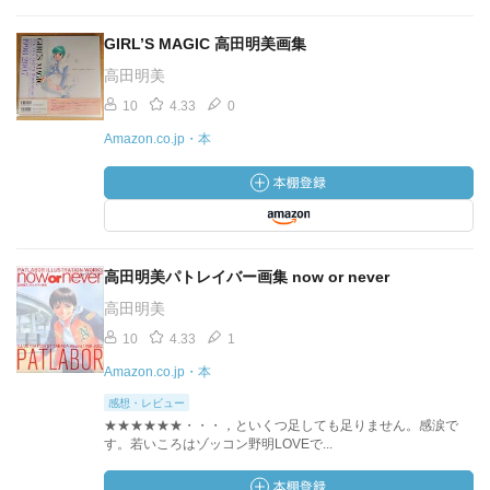
GIRL’S MAGIC 高田明美画集
高田明美
10
4.33
0
Amazon.co.jp・本
高田明美パトレイバー画集 now or never
高田明美
10
4.33
1
Amazon.co.jp・本
感想・レビュー
★★★★★★・・・，といくつ足しても足りません。感涙で
す。若いころはゾッコン野明LOVEで...