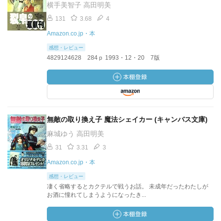
横手美智子 高田明美
131
3.68
4
Amazon.co.jp・本
感想・レビュー
4829124628 284ｐ 1993・12・20 7版
無敵の取り換え子 魔法シェイカー (キャンバス文庫)
麻城ゆう 高田明美
31
3.31
3
Amazon.co.jp・本
感想・レビュー
凄く省略するとカクテルで戦うお話。 未成年だったわたしが
お酒に憧れてしまうようになったき...