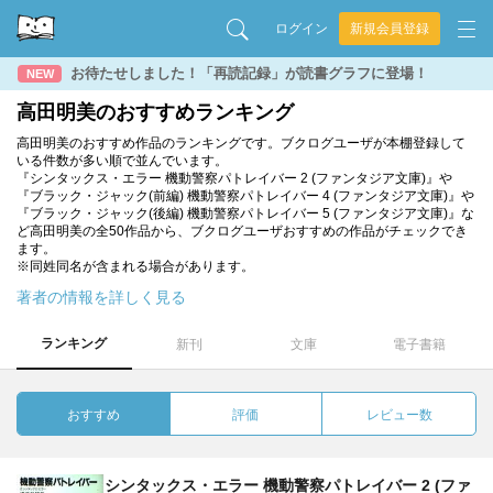
ログイン
新規会員登録
お待たせしました！「再読記録」が読書グラフに登場！
NEW
高田明美のおすすめランキング
高田明美のおすすめ作品のランキングです。ブクログユーザが本棚登録して
いる件数が多い順で並んでいます。
『シンタックス・エラー 機動警察パトレイバー 2 (ファンタジア文庫)』や
『ブラック・ジャック(前編) 機動警察パトレイバー 4 (ファンタジア文庫)』や
『ブラック・ジャック(後編) 機動警察パトレイバー 5 (ファンタジア文庫)』な
ど高田明美の全50作品から、ブクログユーザおすすめの作品がチェックでき
ます。
※同姓同名が含まれる場合があります。
著者の情報を詳しく見る
ランキング
新刊
文庫
電子書籍
おすすめ
評価
レビュー数
シンタックス・エラー 機動警察パトレイバー 2 (ファ