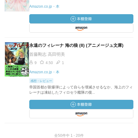
Amazon.co.jp・本
永遠のフィレーナ 海の狼 (8) (アニメージュ文庫)
首藤剛志 高田明美
9
4.50
1
Amazon.co.jp・本
感想・レビュー
帝国首都が新爆弾によって自らを壊滅させるなか、海上のフィ
レーナは凍結したフィロセラ艦隊の復...
全50件中 1 - 20件