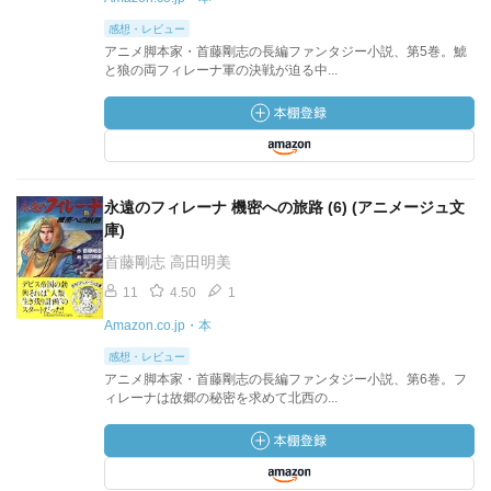
感想・レビュー
アニメ脚本家・首藤剛志の長編ファンタジー小説、第5巻。鯱
と狼の両フィレーナ軍の決戦が迫る中...
永遠のフィレーナ 機密への旅路 (6) (アニメージュ文
庫)
首藤剛志 高田明美
11
4.50
1
Amazon.co.jp・本
感想・レビュー
アニメ脚本家・首藤剛志の長編ファンタジー小説、第6巻。フ
ィレーナは故郷の秘密を求めて北西の...