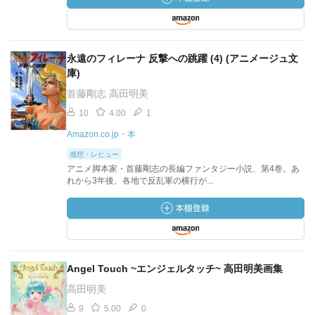
永遠のフィレーナ 反撃への跳躍 (4) (アニメージュ文
庫)
首藤剛志 高田明美
10
4.00
1
Amazon.co.jp・本
感想・レビュー
アニメ脚本家・首藤剛志の長編ファンタジー小説、第4巻。あ
れから3年後、各地で反乱軍の横行が...
Angel Touch ~エンジェルタッチ~ 高田明美画集
高田明美
9
5.00
0