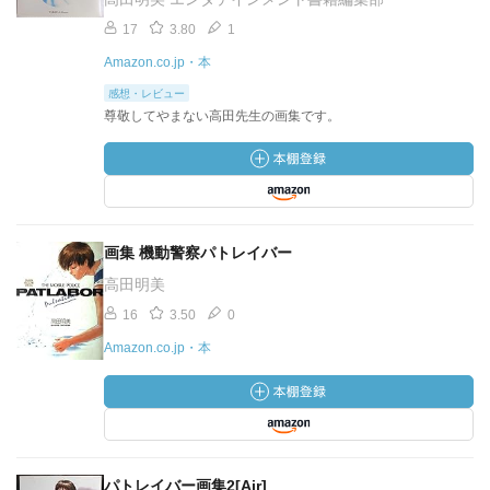
17
3.80
1
Amazon.co.jp・本
感想・レビュー
尊敬してやまない高田先生の画集です。
画集 機動警察パトレイバー
高田明美
16
3.50
0
Amazon.co.jp・本
パトレイバー画集2[Air]