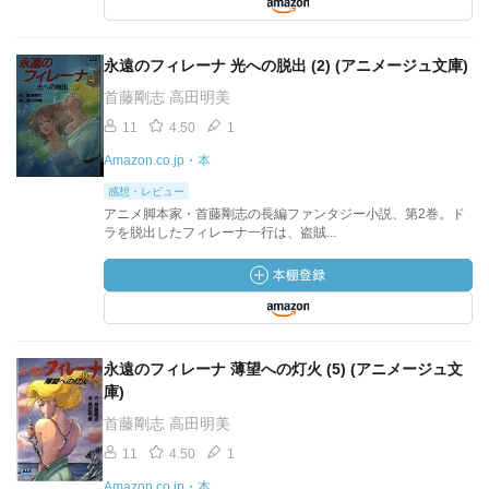
永遠のフィレーナ 光への脱出 (2) (アニメージュ文庫)
首藤剛志 高田明美
11
4.50
1
Amazon.co.jp・本
感想・レビュー
アニメ脚本家・首藤剛志の長編ファンタジー小説、第2巻。ド
ラを脱出したフィレーナ一行は、盗賊...
永遠のフィレーナ 薄望への灯火 (5) (アニメージュ文
庫)
首藤剛志 高田明美
11
4.50
1
Amazon.co.jp・本