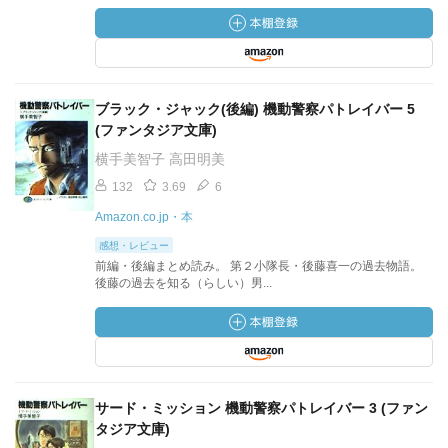
ブラック・ジャック(後編) 機動警察パトレイバー 5
(ファンタジア文庫)
横手美智子 高田明美
132
3.69
6
Amazon.co.jp・本
感想・レビュー
前編・後編まとめ読み。 第２小隊長・後藤喜一の過去物語。
後藤の過去を知る（らしい）男...
サード・ミッション 機動警察パトレイバー 3 (ファン
タジア文庫)