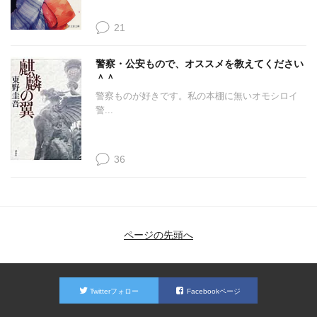
21
警察・公安もので、オススメを教えてください
＾＾
警察ものが好きです。私の本棚に無いオモシロイ
警...
36
ページの先頭へ
Twitterフォロー
Facebookページ