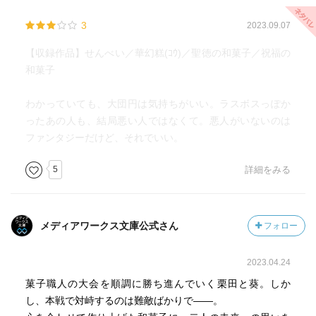
3
2023.09.07
【収録作品】せんべい／華幻糕(ｺｳ)／聖徳の和菓子／祝福の
和菓子
わかっていても、大団円は気持ちがいい。ラスボスっぽか
ったあの人も、結局悪い人ではなくて。悪人がいないのは
ファンタジーだけど、それでいい。
5
詳細をみる
メディアワークス文庫公式さん
フォロー
2023.04.24
菓子職人の大会を順調に勝ち進んでいく栗田と葵。しか
し、本戦で対峙するのは難敵ばかりで――。