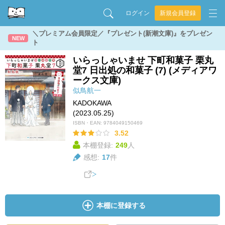
ログイン
新規会員登録
＼プレミアム会員限定／『プレゼント(新潮文庫)』をプレゼン
NEW
ト
いらっしゃいませ 下町和菓子 栗丸
堂7 日出処の和菓子 (7) (メディアワ
ークス文庫)
似鳥航一
KADOKAWA
(2023.05.25)
ISBN・EAN:
9784049150469
3.52
本棚登録:
249
人
感想:
17
件
本棚に登録する