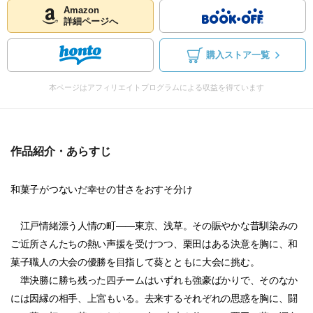
Amazon
詳細ページへ
購入ストア一覧
本ページはアフィリエイトプログラムによる収益を得ています
作品紹介・あらすじ
和菓子がつないだ幸せの甘さをおすそ分け
江戸情緒漂う人情の町――東京、浅草。その賑やかな昔馴染みの
ご近所さんたちの熱い声援を受けつつ、栗田はある決意を胸に、和
菓子職人の大会の優勝を目指して葵とともに大会に挑む。
準決勝に勝ち残った四チームはいずれも強豪ばかりで、そのなか
には因縁の相手、上宮もいる。去来するそれぞれの思惑を胸に、闘