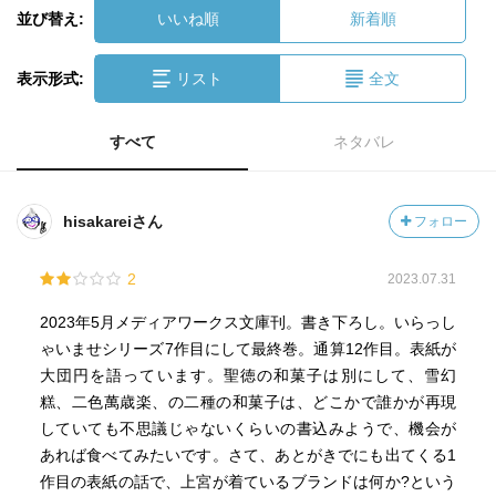
並び替え:
いいね順
新着順
表示形式:
リスト
全文
すべて
ネタバレ
hisakareiさん
フォロー
2
2023.07.31
2023年5月メディアワークス文庫刊。書き下ろし。いらっし
ゃいませシリーズ7作目にして最終巻。通算12作目。表紙が
大団円を語っています。聖徳の和菓子は別にして、雪幻
糕、二色萬歳楽、の二種の和菓子は、どこかで誰かが再現
していても不思議じゃないくらいの書込みようで、機会が
あれば食べてみたいです。さて、あとがきでにも出てくる1
作目の表紙の話で、上宮が着ているブランドは何か?という