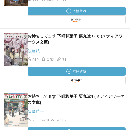
お待ちしてます 下町和菓子 栗丸堂3 (3) (メディアワ
ークス文庫)
似鳥航一
910
3.52
71
お待ちしてます 下町和菓子 栗丸堂4 (メディアワーク
ス文庫)
似鳥航一
790
3.55
67