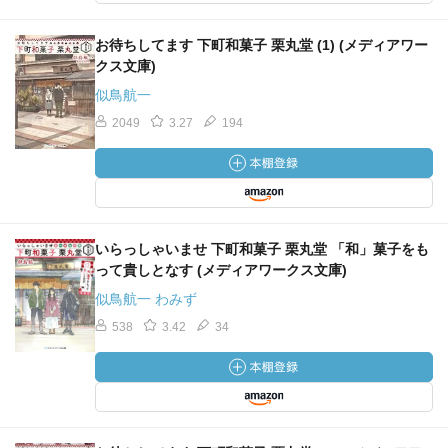
お待ちしてます 下町和菓子 栗丸堂 (1) (メディアワー
クス文庫)
似鳥航一
2049
3.27
194
いらっしゃいませ 下町和菓子 栗丸堂 「和」菓子をも
って貴しとなす (メディアワークス文庫)
似鳥航一 わみず
538
3.42
34