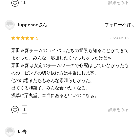
ていた想いが何なのか気付く事ができたのだろ。
1
詳細をみる
一躍有名になったとはいえ、それに傲ることなく変わらず
いれるのは凄いことなのでは。
tuppenceさん
フォロー不許可
5
2023.06.18
栗田＆葵チームのライバルたちの背景も知ることができて
よかった。みんな、応援したくなっちゃったけどｗ
栗田＆葵は安定のチームワークで心配はしていなかったも
のの、ピンチの切り抜け方は本当にお見事。
他の出場者たちもみんな素晴らしかった。
出てくる和菓子、みんな食べたくなる。
浅草に栗丸堂、本当にあるといいのになぁ。
1
詳細をみる
広告