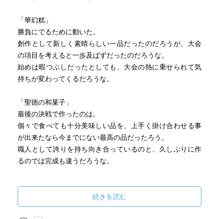
「華幻糕」
勝負にでるために動いた。
創作として新しく素晴らしい一品だったのだろうが、大会
の項目を考えると一歩及ばずだったのだろうな。
始めは暇つぶしだったとしても、大会の熱に乗せられて気
持ちが変わってくるだろうな。
「聖徳の和菓子」
最後の決戦で作ったのは。
個々で食べても十分美味しい品を、上手く掛け合わせる事
が出来たなら今までにない最高の品だったろう。
職人として誇りを持ち向き合っているのと、久しぶりに作
るのでは完成も違うだろうな。
「祝福の和菓子」
胸に残った蟠りの正体は。
続きを読む
門出を祝う新しい一品と出会ったからこそ、一人考え続け