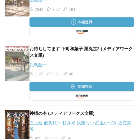
似鳥航一
2049
3.27
194
お待ちしてます 下町和菓子 栗丸堂2 (メディアワーク
ス文庫)
似鳥航一
1125
3.51
88
神様の本 (メディアワークス文庫)
三上延 似鳥航一 杉井光 浅葉なつ 紅玉いづき 近江泉
美
925
3.50
56