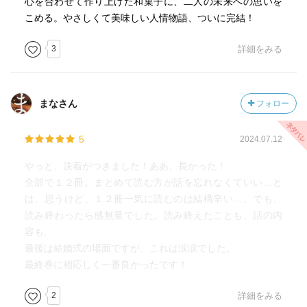
心を合わせて作り上げた和菓子に、二人の未来への思いを
こめる。やさしくて美味しい人情物語、ついに完結！
3
詳細をみる
まなさん
フォロー
5
2024.07.12
やっと、決着がつきました！ああ、長かった！
全部で１２冊。まとめて読む方が話を忘れなくていい…と
は、思うけど、１２冊一気に読むのは結構辛い…。でも、
読み終わったら感無量でした。読み終えたことも、話の内
容も。
最後は結婚式の場面ですが、これは涙涙でした。
最終巻に相応しく一番良かったです！
2
詳細をみる