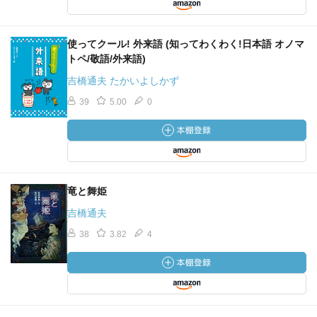
使ってクール! 外来語 (知ってわくわく!日本語 オノマ
トペ/敬語/外来語)
吉橋通夫 たかいよしかず
39
5.00
0
竜と舞姫
吉橋通夫
38
3.82
4