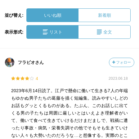
並び替え:
いいね順
新着順
表示形式:
リスト
全文
フラビオさん
フォロー
4
2023.06.18
2023年6月14日読了。江戸で懸命に働いて生きる7人の年端
もゆかぬ男子たちの葛藤を描く短編集。読みやすいしどの
お話もグッとくるものがある。たぶん、このお話しに出て
くる男の子たちは周囲に厳しいとはいえよき理解者がい
て、働いて食べて生きていけるだけまだましで、戦禍に遭
ったり事故・病気・栄養失調その他でそもそも生きていけ
ない人々も大勢いたのだろうな…と想像する。実際のとこ