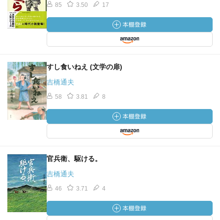
85
3.50
17
すし食いねえ (文学の扉)
吉橋通夫
58
3.81
8
官兵衛、駆ける。
吉橋通夫
46
3.71
4