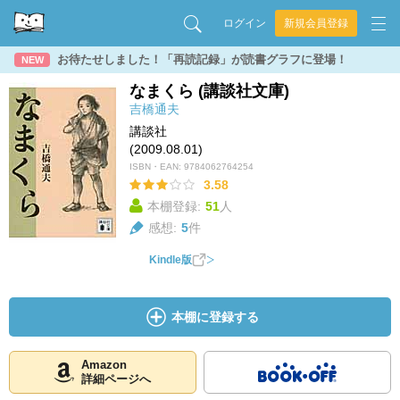
ログイン
新規会員登録
お待たせしました！「再読記録」が読書グラフに登場！
NEW
なまくら (講談社文庫)
吉橋通夫
講談社
(2009.08.01)
ISBN・EAN:
9784062764254
3.58
本棚登録:
51
人
感想:
5
件
Kindle版
本棚に登録する
Amazon
詳細ページへ