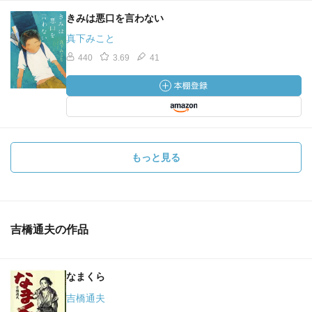
きみは悪口を言わない
真下みこと
440
3.69
41
もっと見る
吉橋通夫の作品
なまくら
吉橋通夫