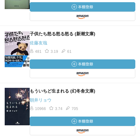
子供たち怒る怒る怒る (新潮文庫)
佐藤友哉
481
3.19
61
もういちど生まれる (幻冬舎文庫)
朝井リョウ
10966
3.74
705