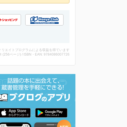
ィリエイトプログラムによる収益を得ています
・本 (256ページ) / ISBN・EAN: 9784086007726