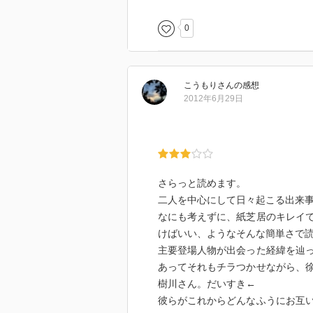
0
こうもり
さん
の感想
2012年6月29日
さらっと読めます。
二人を中心にして日々起こる出来
なにも考えずに、紙芝居のキレイ
けばいい、ようなそんな簡単さで
主要登場人物が出会った経緯を辿
あってそれもチラつかせながら、
樹川さん。だいすき←
彼らがこれからどんなふうにお互