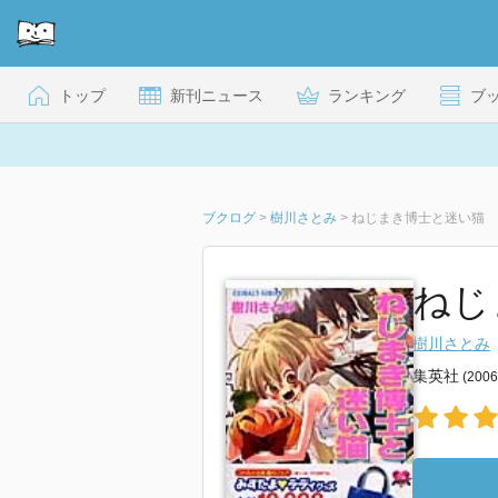
トップ
新刊ニュース
ランキング
ブ
ブクログ
>
樹川さとみ
>
ねじまき博士と迷い猫
ねじ
樹川さとみ
集英社
(200