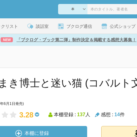
ックリスト
談話室
ブクログ通信
公式ショップ
「ブクログ・ブック第二弾」制作決定＆掲載する感想大募集！
NEW
まき博士と迷い猫 (コバルト文
6年6月1日発売)
3.28
本棚登録 :
137
人
感想 :
14
件
本棚に登録