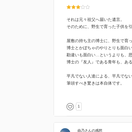
それは元々祖父へ届いた遺言。
そのために、野生で育った子供を
屋敷の持ち主の博士に、野生で育
博士とかぼちゃのやりとりも面白
勘違いも面白い…というよりも、
博士の『友人』である青年も、あ
平凡でない人達による、平凡でな
筆頭すべき驚きは本自体です。
樹川さんとは思えないこの薄さ！
それだけで、違う人のものを読ん
1
由乃
さん
の感想