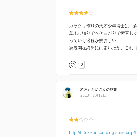
カラクリ作りの天才少年博士は、
意地っ張りでへそ曲がりで素直じ
っていく過程が愛おしい。
急展開な終盤には驚いたが、これ
0
柊木かなめ
さん
の感想
2013年2月12日
http://futekikansou.blog.shinobi.jp/